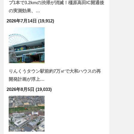
プ1本で3.2kmの渋滞が消滅！橿原高田IC開通後
の実測効果、…
2026年7月14日
(19,912)
りんくうタウン駅前約7万㎡で大和ハウスの再
開発計画が浮上…
2026年8月5日
(19,033)