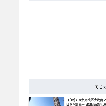
同じ
（仮称）大阪市北区大淀南
目ＯＭ計画ー旧朝日放送社