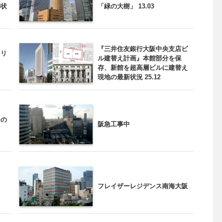
の状
「緑の大樹」 13.03
『三井住友銀行大阪中央支店ビ
マリ
ル建替え計画』本館部分を保
存、新館を超高層ビルに建替え
現地の最新状況 25.12
ーの
阪急工事中
フレイザーレジデンス南海大阪