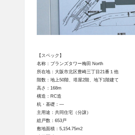
【スペック】
名称：ブランズタワー梅田
North
所在地：大阪市北区豊崎三丁目
21
番１他
階数：地上
50
階、塔屋
2
階、地下
1
階建て
高さ：
168m
構造：
RC
造
杭・基礎：
—
主用途：共同住宅（分譲）
総戸数：
653
戸
敷地面積：
5,154.75m2