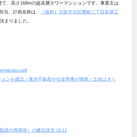
階建て、高さ168mの超高層タワーマンションです。事業主は
担当。計画名称は、
（仮称）大阪市北区豊崎三丁目新築工
に決まりました。
ernakatsu.pdf
ションを建設／東急不動産や住友商事が開発／土地はオリ
阪跡の再開発）の建設状況
18.11