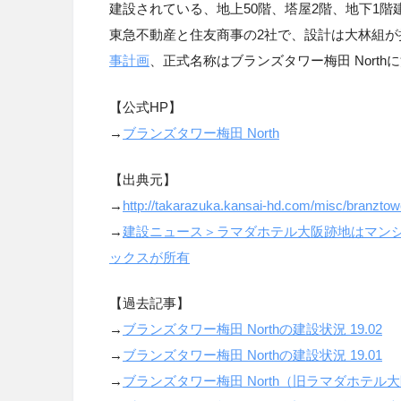
建設されている、
地上50階、塔屋2階、地下1
東急不動産と住友商事の2社で、設計は大林組が
事計画
、正式名称はブランズタワー梅田 North
【公式
HP
】
→
ブランズタワー梅田
North
【出典元】
→
http://takarazuka.kansai-hd.com/misc/branztow
→
建設ニュース＞ラマダホテル大阪跡地はマン
ックスが所有
【過去記事】
→
ブランズタワー梅田
North
の建設状況
19.02
→
ブランズタワー梅田
North
の建設状況
19.01
→
ブランズタワー梅田
North
（旧ラマダホテル大