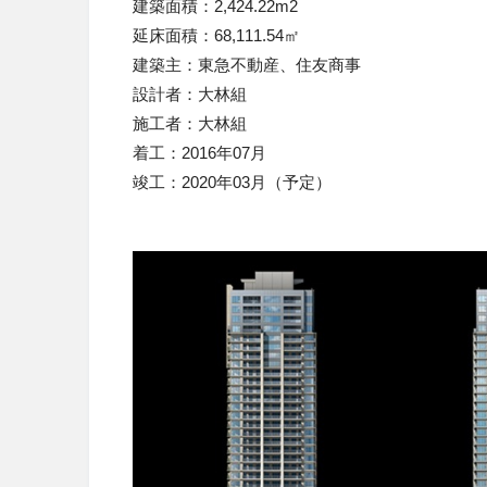
建築面積：
2,424.22m2
延床面積：
68,111.54
㎡
建築主：東急不動産、住友商事
設計者：大林組
施工者：大林組
着工：
2016
年
07
月
竣工：
2020
年
03
月（予定）