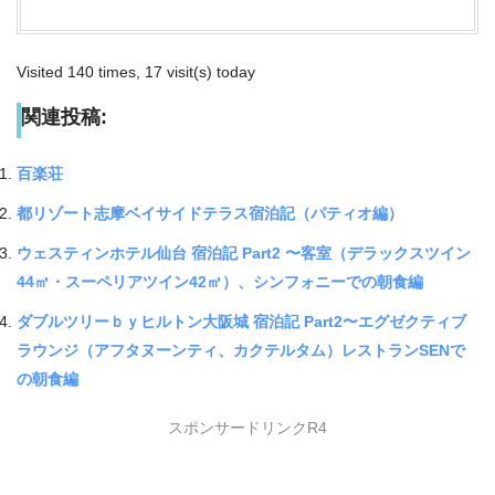
Visited 140 times, 17 visit(s) today
関連投稿:
百楽荘
都リゾート志摩ベイサイドテラス宿泊記（パティオ編）
ウェスティンホテル仙台 宿泊記 Part2 〜客室（デラックスツイン
44㎡・スーペリアツイン42㎡）、シンフォニーでの朝食編
ダブルツリーｂｙヒルトン大阪城 宿泊記 Part2〜エグゼクティブ
ラウンジ（アフタヌーンティ、カクテルタム）レストランSENで
の朝食編
スポンサードリンクR4