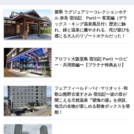
紫翠 ラグジュアリーコレクションホテ
ル 奈良 宿泊記 Part1〜 客室編（デラ
ックス・キング温泉風呂付）歴史に触
れ、緑と温泉に癒やされる、侘び寂びを
感じる大人のリゾートホテルだった！
アロフト大阪堂島 宿泊記 Part1 〜ロビ
ー・共用部編〜【プラチナ特典あり】
フェアフィールド･バイ･マリオット･和
歌山熊野古道すさみ 宿泊記〜波の音が
聞こえる天然温泉『望海の湯』を併設、
地元の名物が楽しめる朝食ボックスを堪
能！