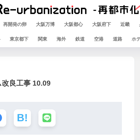
再開発の卵
大阪万博
大阪都心
大阪府下
近畿
心
東京都下
関東
海外
鉄道
空港
道路
ホ
良工事 10.09