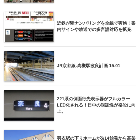
近鉄が駅ナンバリングを全線で実施！案
内サインや放送での多言語対応を拡充
JR京都線-高槻駅改良計画 15.01
221系の側面行先表示器がフルカラー
LED化される！日中の視認性が格段に向
上。
羽衣駅の下りホームが5/14始発から高架