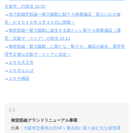
大食堂」の状況 16.02
→
地下鉄御堂筋線ー新大阪駅に駅ナカ商業施設「新なにわ大食
堂」が２０１６年３月３０日に開業！
→
御堂筋線ー新大阪駅に誕生する新たしい駅ナカ商業施設（運
営：京阪ザ・ストア）の状況 15.11
→
御堂筋線「新大阪駅」に新たな「駅ナカ」施設が誕生、運営管
理予定者は京阪ザ・ストアに決定！
→
エキモ天王寺
→
エキモなんば
→
エキモ梅田
御堂筋線グランドリニューアル事業
出典：
大阪市交通局公式HP＞重点的に取り組む主な経営課