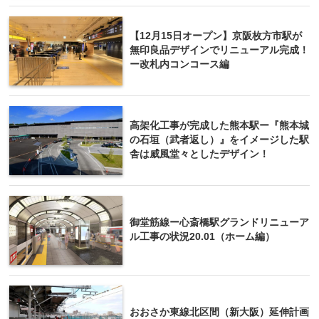
【12月15日オープン】京阪枚方市駅が
無印良品デザインでリニューアル完成！
ー改札内コンコース編
高架化工事が完成した熊本駅ー『熊本城
の石垣（武者返し）』をイメージした駅
舎は威風堂々としたデザイン！
御堂筋線ー心斎橋駅グランドリニューア
ル工事の状況20.01（ホーム編）
おおさか東線北区間（新大阪）延伸計画