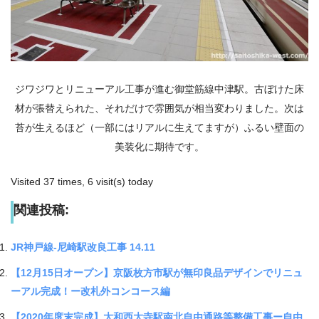
ジワジワとリニューアル工事が進む御堂筋線中津駅。古ぼけた床
材が張替えられた、それだけで雰囲気が相当変わりました。次は
苔が生えるほど（一部にはリアルに生えてますが）ふるい壁面の
美装化に期待です。
Visited 37 times, 6 visit(s) today
関連投稿:
JR神戸線-尼崎駅改良工事 14.11
【12月15日オープン】京阪枚方市駅が無印良品デザインでリニュ
ーアル完成！ー改札外コンコース編
【2020年度末完成】大和西大寺駅南北自由通路等整備工事ー自由