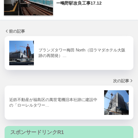
ー鴫野駅改良工事17.12
前の記事
ブランズタワー梅田 North（旧ラマダホテル大阪
跡の再開発）…
次の記事
近鉄不動産が福島区の萬世電機旧本社跡に建設中
の「ローレルタワー…
スポンサードリンクR1