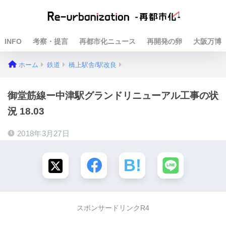
INFO
考察・提言
再都市化ニュース
再開発の卵
大阪万博
ホーム
鉄道
橋上駅舎/駅改良
御堂筋線ー中津駅グランドリニューアル工事の状
況 18.03
2018年3月27日
スポンサードリンクR4