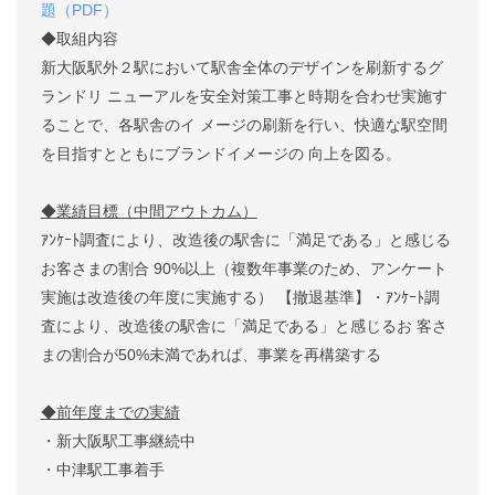
題（PDF）
◆取組内容
新大阪駅外２駅において駅舎全体のデザインを刷新するグ
ランドリ
ニューアルを安全対策工事と時期を合わせ実施す
ることで、各駅舎のイ
メージの刷新を行い、快適な駅空間
を目指すとともにブランドイメージの
向上を図る。
◆業績目標（中間アウトカム）
ｱﾝｹｰﾄ調査により、改造後の駅舎に「満足である」と感じる
お客さまの割合
90%
以上（複数年事業のため、アンケート
実施は改造後の年度に実施する）
【撤退基準】・ｱﾝｹｰﾄ調
査により、改造後の駅舎に「満足である」と感じるお
客さ
まの割合が
50%
未満であれば、事業を再構築する
◆前年度までの実績
・新大阪駅工事継続中
・中津駅工事着手