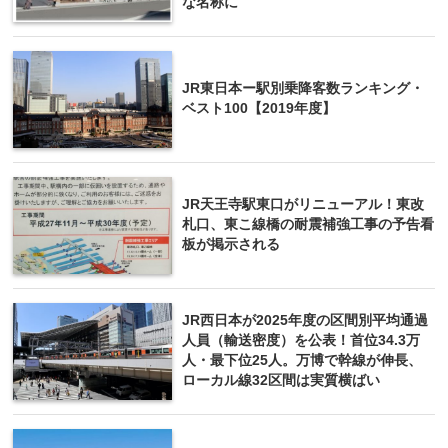
な名称に
JR東日本ー駅別乗降客数ランキング・
ベスト100【2019年度】
JR天王寺駅東口がリニューアル！東改
札口、東こ線橋の耐震補強工事の予告看
板が掲示される
JR西日本が2025年度の区間別平均通過
人員（輸送密度）を公表！首位34.3万
人・最下位25人。万博で幹線が伸長、
ローカル線32区間は実質横ばい