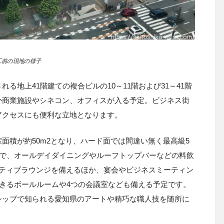
工前の現地の様子
される地上
41
階建ての複合ビルの
10
～
11
階および
31
～
41
階
か商業施設やシネコン、オフィスが入る予定。ビジネス街
アクセスにも便利な立地となります。
面積が約50m2となり、ハード面では間違い無く最高級5
室で、オールデイダイニングやルーフトップバーなどの料飲
クティブラウンジを備えるほか、宴会やビジネスミーティン
きるボールルームや
4
つの会議室なども備える予定です。
シップで知られる愛知県のアートや精巧な職人技を随所に