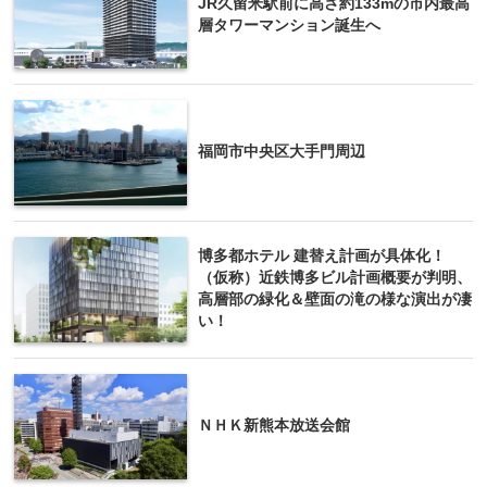
JR久留米駅前に高さ約133mの市内最高
層タワーマンション誕生へ
福岡市中央区大手門周辺
博多都ホテル 建替え計画が具体化！
（仮称）近鉄博多ビル計画概要が判明、
高層部の緑化＆壁面の滝の様な演出が凄
い！
ＮＨＫ新熊本放送会館