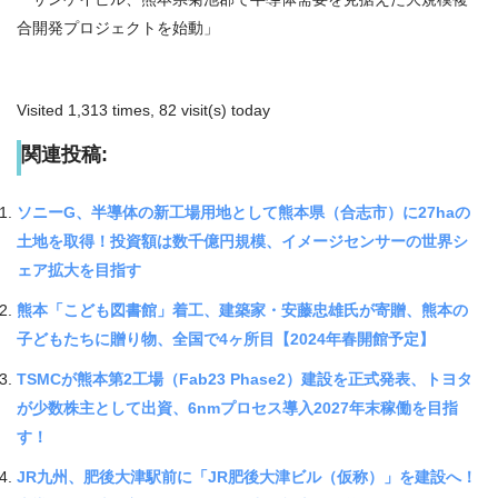
合開発プロジェクトを始動」
Visited 1,313 times, 82 visit(s) today
関連投稿:
ソニーG、半導体の新工場用地として熊本県（合志市）に27haの
土地を取得！投資額は数千億円規模、イメージセンサーの世界シ
ェア拡大を目指す
熊本「こども図書館」着工、建築家・安藤忠雄氏が寄贈、熊本の
子どもたちに贈り物、全国で4ヶ所目【2024年春開館予定】
TSMCが熊本第2工場（Fab23 Phase2）建設を正式発表、トヨタ
が少数株主として出資、6nmプロセス導入2027年末稼働を目指
す！
JR九州、肥後大津駅前に「JR肥後大津ビル（仮称）」を建設へ！