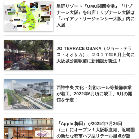
星野リゾート『OMO関西空港』『リゾ
ナーレ大阪』を出店！リゾナーレ大阪は
「ハイアットリージェンシー大阪」内に
入居
JO-TERRACE OSAKA（ジョー・テラ
ス・オオサカ）、２０１７年６月上旬に
大阪城公園駅前に新施設が誕生！
西神中央 文化・芸術ホール等整備事業
が着工。2022年6月頃に竣工、9月の開
館を予定！
『Apple 梅田』が2025年7月26日
（土）にオープン！大阪駅直結、近畿圏
の新たな都市ハブ型リテール拠点が誕