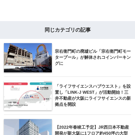
同じカテゴリの記事
宗右衛門町の廃墟ビル「宗右衛門町モー
タープール」が解体されコインパーキン
グに
「ライフサイエンスハブウエスト」を設
置し「LINK-J WEST」が活動開始！三
井不動産が大阪にライフサイエンスの新
拠点を開設
【2022年春竣工予定】JR西日本不動産
開発が新大阪に1フロア約450坪の大型