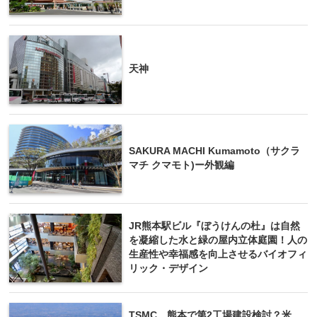
天神
SAKURA MACHI Kumamoto（サクラ
マチ クマモト)ー外観編
JR熊本駅ビル『ぼうけんの杜』は自然
を凝縮した水と緑の屋内立体庭園！人の
生産性や幸福感を向上させるバイオフィ
リック・デザイン
TSMC、熊本で第2工場建設検討？米