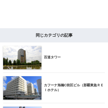
同じカテゴリの記事
百道タワー
カフーナ旭橋C街区ビル（那覇東急ＲＥ
Ｉホテル）