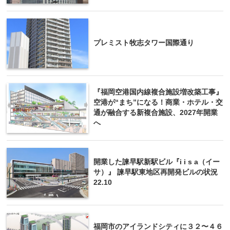
プレミスト牧志タワー国際通り
『福岡空港国内線複合施設増改築工事』
空港が“まち”になる！商業・ホテル・交
通が融合する新複合施設、2027年開業
へ
開業した諫早駅新駅ビル『i i s a（イー
サ）』 諫早駅東地区再開発ビルの状況
22.10
福岡市のアイランドシティに３２〜４６