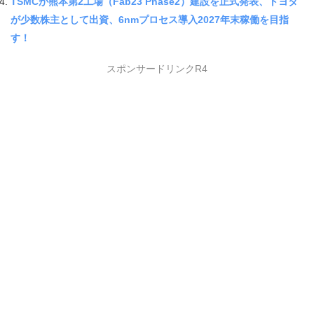
TSMCが熊本第2工場（Fab23 Phase2）建設を正式発表、トヨタ
が少数株主として出資、6nmプロセス導入2027年末稼働を目指
す！
スポンサードリンクR4