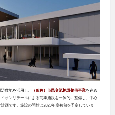
周辺敷地を活用し、
（仮称）市民交流施設整備事業
を進め
、
イオンリテール
による商業施設を一体的に整備し、中心
計画です。施設の開館は2029年度初旬を予定していま