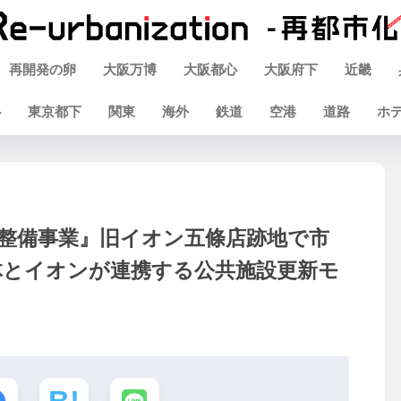
再開発の卵
大阪万博
大阪都心
大阪府下
近畿
心
東京都下
関東
海外
鉄道
空港
道路
ホ
整備事業』旧イオン五條店跡地で市
体とイオンが連携する公共施設更新モ