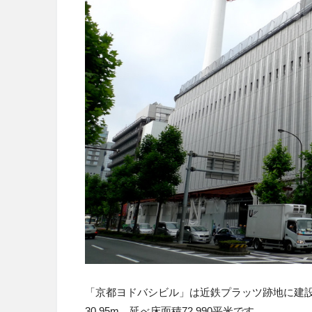
「京都ヨドバシビル」は近鉄プラッツ跡地に建
30.95m、延べ床面積72,990平米です。