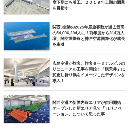
度下期にも着工、２０１９年上期の開業
を目指す
関西3空港の2025年度旅客数が過去最高
の54,006,204人に！前年度から314万人
増、関空国際線と神戸空港国際化が成長
を牽引
広島空港が旅客、旅客ターミナルビルの
リニューアル工事を開始！「膜天井」に
変更し折り鶴をイメージしたデザインを
導入！
関西空港の新国内線エリアが供用開始！
オープンした新エリア見て『T1リノベ
ーション』について思った事