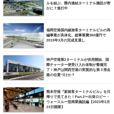
ルを結ぶ、際内連結ターミナル施設が密
かに？進行中
福岡空港国内線旅客ターミナルビルの再
編事業が具体化、総事業費380億円で
2019年3月の完成見通し
神戸空港第2ターミナルが供用開始、国
際チャーター便受け入れ体制が整備完
了！神戸は関西空港の実質的な第３滑走
路の位置づけか？
熊本空港『新旅客ターミナルビル』を日
帰りで見てきた！Part.2〜出発ロビー・
ウォースルー型商業施設編【2023年3月
23日開業】