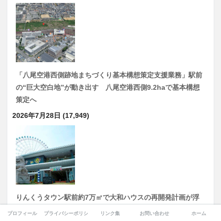
「八尾空港西側跡地まちづくり基本構想策定支援業務」駅前
の“巨大空白地”が動き出す 八尾空港西側9.2haで基本構想
策定へ
2026年7月28日
(17,949)
りんくうタウン駅前約7万㎡で大和ハウスの再開発計画が浮
上…
プロフィール
プライバシーポリシー
リンク集
お問い合わせ
ホーム