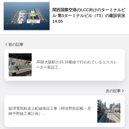
関西国際空港のLCC向けのターミナルビ
ル 第3ターミナルビル（T3）の建設状況
14.05
前の記事
JR新大阪駅の15.16番線で行われているエスカレ
ーター新設工…
次の記事
阪堺電気軌道上町線移設工事（阿倍野筋拡幅・尼
崎平野線工事計画）…