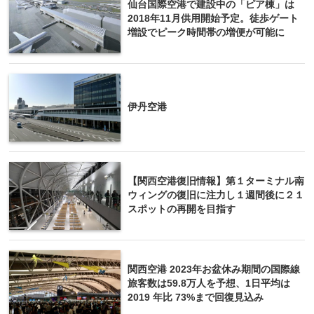
仙台国際空港で建設中の「ピア棟」は
2018年11月供用開始予定。徒歩ゲート
増設でピーク時間帯の増便が可能に
伊丹空港
【関西空港復旧情報】第１ターミナル南
ウィングの復旧に注力し１週間後に２１
スポットの再開を目指す
関西空港 2023年お盆休み期間の国際線
旅客数は59.8万人を予想、1日平均は
2019 年比 73%まで回復見込み