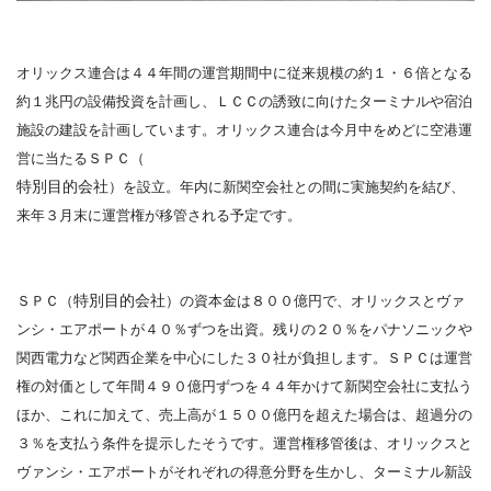
オリックス連合は４４年間の運営期間中に従来規模の約１・６倍となる
約１兆円の設備投資を計画し、ＬＣＣの誘致に向けたターミナルや宿泊
施設の建設を計画しています。オリックス連合は今月中をめどに空港運
営に当たるＳＰＣ（
特別目的会社
）を設立。年内に新関空会社との間に実施契約を結び、
来年３月末に運営権が移管される予定です。
特別目的会社
ＳＰＣ（
）の資本金は８００億円で、オリックスとヴァ
ンシ・エアポートが４０％ずつを出資。残りの２０％をパナソニックや
関西電力など関西企業を中心にした３０社が負担します。ＳＰＣは運営
権の対価として年間４９０億円ずつを４４年かけて新関空会社に支払う
ほか、これに加えて、売上高が１５００億円を超えた場合は、超過分の
３％を支払う条件を提示したそうです。運営権移管後は、オリックスと
ヴァンシ・エアポートがそれぞれの得意分野を生かし、ターミナル新設