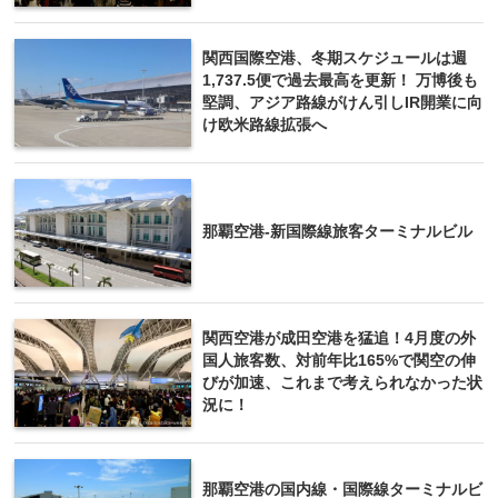
関西国際空港、冬期スケジュールは週
1,737.5便で過去最高を更新！ 万博後も
堅調、アジア路線がけん引しIR開業に向
け欧米路線拡張へ
那覇空港-新国際線旅客ターミナルビル
関西空港が成田空港を猛追！4月度の外
国人旅客数、対前年比165%で関空の伸
びが加速、これまで考えられなかった状
況に！
那覇空港の国内線・国際線ターミナルビ