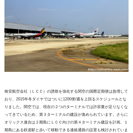
格安航空会社（ＬＣＣ）の誘致を強化する関空の国際定期便は急増して
おり、2015年冬ダイヤではついに1200便/週を上回るスケジュールとな
りました。関空では、現在の２つのターミナルでは許容量が足りなくな
ってきているため、第３ターミナルの建設が進められています。さらに
オリックス連合は２期島にＬＣＣ向けの第４ターミナル建設を計画、１
期島にある鉄道駅と歩いて移動できる連絡通路の設置も検討されていま