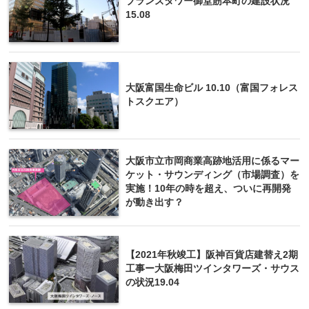
ブランズタワー御堂筋本町の建設状況
15.08
大阪富国生命ビル 10.10（富国フォレス
トスクエア）
大阪市立市岡商業高跡地活用に係るマー
ケット・サウンディング（市場調査）を
実施！10年の時を超え、ついに再開発
が動き出す？
【2021年秋竣工】阪神百貨店建替え2期
工事ー大阪梅田ツインタワーズ・サウス
の状況19.04