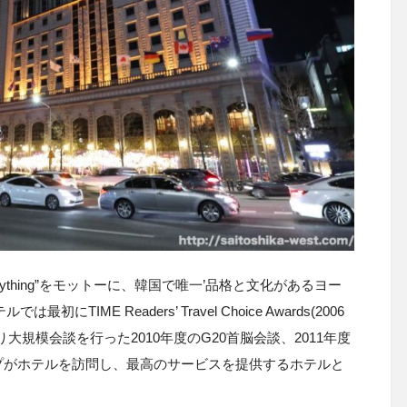
ything”
をモットーに、韓国で唯一
’
品格と文化があるヨー
テルでは最初に
TIME Readers’ Travel Choice Awards(2006
り大規模会談を行った
2010
年度の
G20
首脳会談、
2011
年度
プがホテルを訪問し、最高のサービスを提供するホテルと