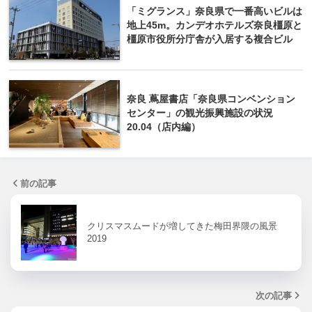
「ミグランス」奈良県で一番高いビルは
地上45m。カンデオホテルズ奈良橿原と
橿原市役所分庁舎が入居する複合ビル
奈良 蔦屋書店「奈良県コンベンション
センター」の観光振興施設の状況
20.04（店内編）
前の記事
クリスマスムードが増してきた梅田界隈の風景
2019
次の記事