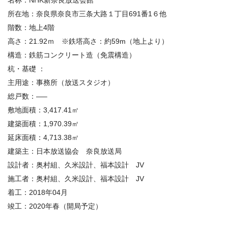
所在地：
奈良県奈良市三条大路１丁目691番1６他
階数：
地上4階
高さ：
21.92ｍ ※
鉄塔高さ：約59m（地上より）
構造：
鉄筋コンクリート造（免震構造）
杭・基礎 ：
主用途：
事務所（放送スタジオ）
総戸数：
—–
敷地面積：
3,417.41㎡
建築面積：
1,970.39㎡
延床面積：
4,713.38㎡
建築主：日本放送協会 奈良放送局
設計者：奥村組、久米設計、福本設計 JV
施工者：奥村組、久米設計、福本設計 JV
着工：
2018年04月
竣工：
2020年春（開局予定）