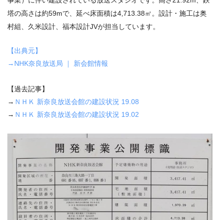
事業）に伴い建設されている放送スタジオです。高さ21.92m、鉄
塔の高さは約59mで、延べ床面積は4,713.38㎡。設計・施工は奥
村組、久米設計、福本設計JVが担当しています。
【出典元】
→
NHK
奈良放送局
｜
新会館情報
【過去記事】
→
ＮＨＫ 新奈良放送会館の建設状況
19.08
→
ＮＨＫ 新奈良放送会館の建設状況
19.02