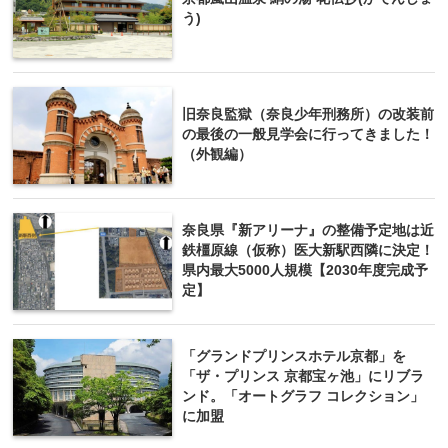
う)
旧奈良監獄（奈良少年刑務所）の改装前
の最後の一般見学会に行ってきました！
（外観編）
奈良県『新アリーナ』の整備予定地は近
鉄橿原線（仮称）医大新駅西隣に決定！
県内最大5000人規模【2030年度完成予
定】
「グランドプリンスホテル京都」を
「ザ・プリンス 京都宝ヶ池」にリブラ
ンド。「オートグラフ コレクション」
に加盟