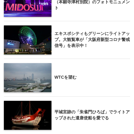
（本願寺津村別院）のフォトモニュメン
ト
エキスポシティもグリーンにライトアッ
プ。大観覧車が「大阪府新型コロナ警戒
信号」を表示中！
WTCを望む
平城宮跡の「朱雀門ひろば」でライトア
ップされた遣唐使船を愛でる