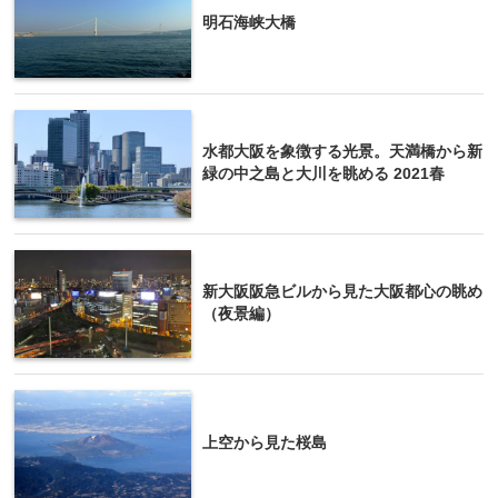
明石海峡大橋
水都大阪を象徴する光景。天満橋から新
緑の中之島と大川を眺める 2021春
新大阪阪急ビルから見た大阪都心の眺め
（夜景編）
上空から見た桜島