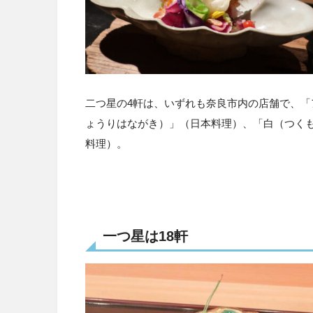
二つ星の
4
軒は、いずれも奈良市内の店舗で、「
ょうりはながき）」（日本料理）、「白（つくも
料理）。
一つ星は
18
軒