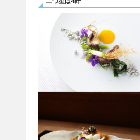
二つ星は
4
軒