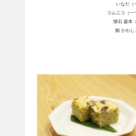
いなだ（
コムニコ（一
懐石 森本
鮨 かわ