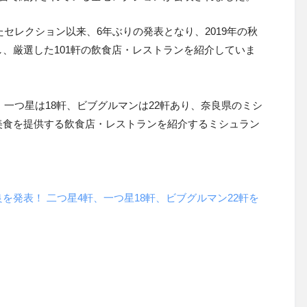
たセレクション以来、6年ぶりの発表となり、2019年の秋
し、厳選した
101
軒の飲食店・レストランを紹介していま
、一つ星は
18
軒、ビブグルマンは
22
軒あり、奈良県のミシ
美食を提供する飲食店・レストランを紹介するミシュラン
発表！ 二つ星4軒、一つ星18軒、ビブグルマン22軒を