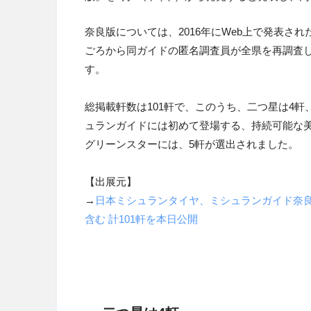
奈良版については、2016年にWeb上で発表され
ごろから同ガイドの匿名調査員が全県を再調査
す。
総掲載軒数は101軒で、このうち、二つ星は
4
軒
ュランガイドには初めて登場する、持続可能な
グリーンスターには、
5
軒が選出されました。
【出展元】
→
日本ミシュランタイヤ、ミシュランガイド奈良を
含む 計101軒を本日公開