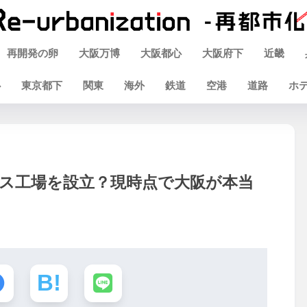
再開発の卵
大阪万博
大阪都心
大阪府下
近畿
心
東京都下
関東
海外
鉄道
空港
道路
ホ
ロセス工場を設立？現時点で大阪が本当