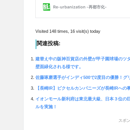
Visited 148 times, 16 visit(s) today
関連投稿:
建替え中の阪神百貨店の外壁が甲子園球場のツタ
壁面緑化される様です。
佐藤琢磨選手がインディ500で2度目の優勝！
【長崎IR】ピクセルカンパニーズが長崎IRへ
イオンモール新利府は東北最大級、日本３位の巨
ルを実施！
スポン