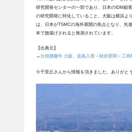
研究開発センターの一部であり、日本のIDM顧
の研究開発に特化していること、大阪は横浜よ
は、日本がTSMCの海外展開の焦点となり、先
本で旗揚げされると推測されています。
【出典元】
→
台積擴廠年 大阪、嘉義入選 – 財經要聞 – 工商時報 (c
※千里丘さんから情報を頂きました、ありがと