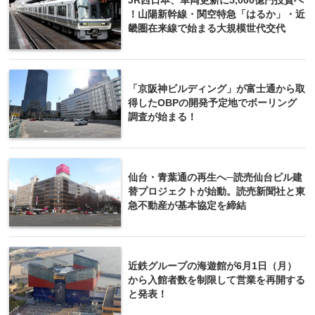
JR西日本、車両更新に5,000億円投資へ
！山陽新幹線・関空特急「はるか」・近
畿圏在来線で始まる大規模世代交代
「京阪神ビルディング」が富士通から取
得したOBPの開発予定地でボーリング
調査が始まる！
仙台・青葉通の再生へ─読売仙台ビル建
替プロジェクトが始動。読売新聞社と東
急不動産が基本協定を締結
近鉄グループの海遊館が6月1日（月）
から入館者数を制限して営業を再開する
と発表！