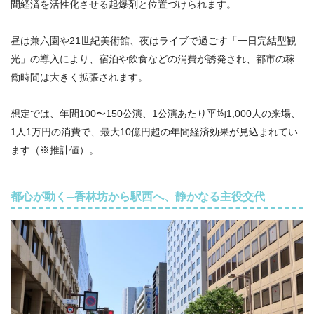
間経済を活性化させる起爆剤と位置づけられます。
昼は兼六園や21世紀美術館、夜はライブで過ごす「一日完結型観
光」の導入により、宿泊や飲食などの消費が誘発され、都市の稼
働時間は大きく拡張されます。
想定では、年間100〜150公演、1公演あたり平均1,000人の来場、
1人1万円の消費で、最大10億円超の年間経済効果が見込まれてい
ます（※推計値）。
都心が動く─香林坊から駅西へ、静かなる主役交代