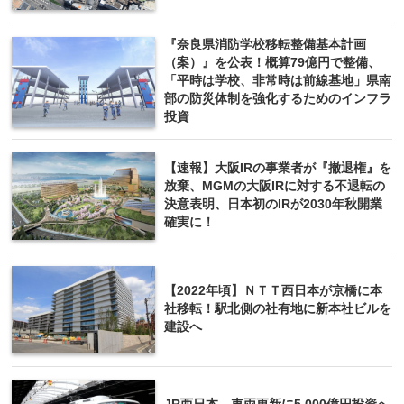
『奈良県消防学校移転整備基本計画
（案）』を公表！概算79億円で整備、
「平時は学校、非常時は前線基地」県南
部の防災体制を強化するためのインフラ
投資
【速報】大阪IRの事業者が『撤退権』を
放棄、MGMの大阪IRに対する不退転の
決意表明、日本初のIRが2030年秋開業
確実に！
【2022年頃】ＮＴＴ西日本が京橋に本
社移転！駅北側の社有地に新本社ビルを
建設へ