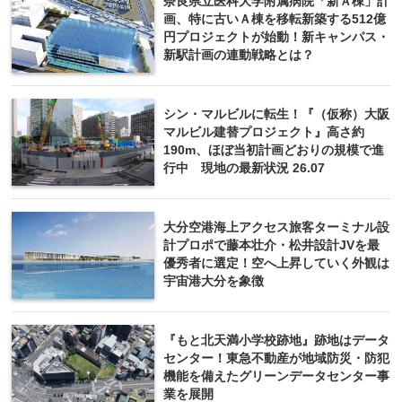
奈良県立医科大学附属病院「新Ａ棟」計
画、特に古いＡ棟を移転新築する512億
円プロジェクトが始動！新キャンパス・
新駅計画の連動戦略とは？
シン・マルビルに転生！『（仮称）大阪
マルビル建替プロジェクト』高さ約
190m、ほぼ当初計画どおりの規模で進
行中 現地の最新状況 26.07
大分空港海上アクセス旅客ターミナル設
計プロポで藤本壮介・松井設計JVを最
優秀者に選定！空へ上昇していく外観は
宇宙港大分を象徴
『もと北天満小学校跡地』跡地はデータ
センター！東急不動産が地域防災・防犯
機能を備えたグリーンデータセンター事
業を展開