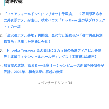
関連投稿:
『フェアフィールド･バイ･マリオット千里浜』！？石川県羽咋市
に外資系ホテルが進出、積水ハウス「Trip Base 道の駅プロジェク
ト」の一環
『金沢都ホテル跡地』再開発、金沢市と近鉄Ｇが「都市再生特別
措置法」活用した開発に合意！
『Hirooka Terrace』金沢西口に２万㎡超の高層フィスビルを建
設！北國フィナンシャルホールディングス【工事費163億円】
加賀屋の逆襲、始まる──全室オーシャンビューの新館を隈研吾が
設計。2026年、和倉温泉に再起の狼煙
スポンサードリンクR4