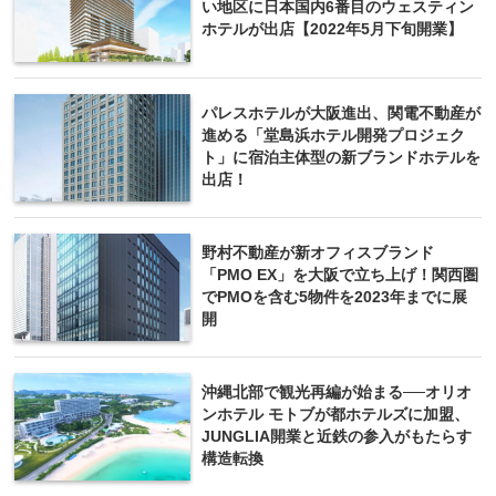
い地区に日本国内6番目のウェスティン
ホテルが出店【2022年5月下旬開業】
パレスホテルが大阪進出、関電不動産が
進める「堂島浜ホテル開発プロジェク
ト」に宿泊主体型の新ブランドホテルを
出店！
野村不動産が新オフィスブランド
「PMO EX」を大阪で立ち上げ！関西圏
でPMOを含む5物件を2023年までに展
開
沖縄北部で観光再編が始まる──オリオ
ンホテル モトブが都ホテルズに加盟、
JUNGLIA開業と近鉄の参入がもたらす
構造転換