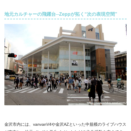
地元カルチャーの飛躍台─Zeppが拓く“次の表現空間”
金沢市内には、vanvanV4や金沢AZといった中規模のライブハウス