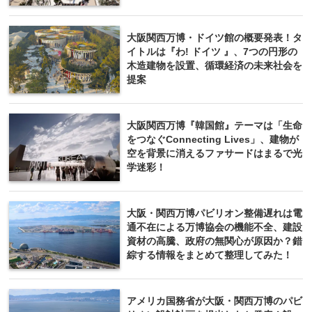
大阪関西万博・ドイツ館の概要発表！タ
イトルは『わ! ドイツ 』、7つの円形の
木造建物を設置、循環経済の未来社会を
提案
大阪関西万博『韓国館』テーマは「生命
をつなぐConnecting Lives」、建物が
空を背景に消えるファサードはまるで光
学迷彩！
大阪・関西万博パビリオン整備遅れは電
通不在による万博協会の機能不全、建設
資材の高騰、政府の無関心が原因か？錯
綜する情報をまとめて整理してみた！
アメリカ国務省が大阪・関西万博のパビ