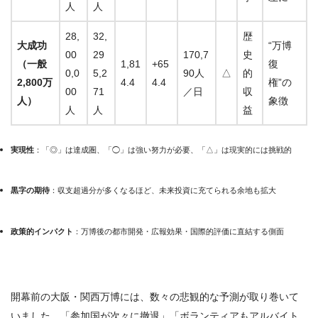
人
人
28,
32,
歴
大成功
“万博
00
29
170,7
史
（一般
1,81
+65
復
0,0
5,2
90人
△
的
2,800万
4.4
4.4
権”の
00
71
／日
収
人）
象徴
人
人
益
実現性
：「◎」は達成圏、「◯」は強い努力が必要、「△」は現実的には挑戦的
黒字の期待
：収支超過分が多くなるほど、未来投資に充てられる余地も拡大
政策的インパクト
：万博後の都市開発・広報効果・国際的評価に直結する側面
開幕前の大阪・関西万博には、数々の悲観的な予測が取り巻いて
いました。「参加国が次々に撤退」「ボランティアもアルバイト