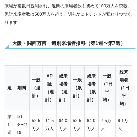
来場が複数日観測され、週間の来場者数も初めて100万人を突破。
累計来場者数は580万人を超え、明らかにトレンドが変わりつつあ
ります
大阪・関西万博｜週別来場者推移（第1週〜第7週）
総来
AD
総来
総来
一般
一般
一般
場者
証
場者
場者
（1日
週
期間
（週
（累
（1日
（週
（週
（累
平
計）
計）
平
計）
計）
計）
均）
均）
第
4/1
52.5
11.5
64.0
52.5
64.0
7.5万
9.1万
1
3〜4/
万人
万人
万人
万人
万人
人
人
週
19