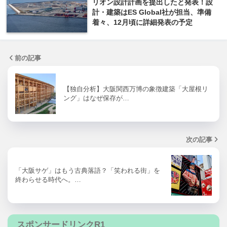
リオン設計計画を提出したと発表！設
計・建築はES Global社が担当、準備
着々、12月頃に詳細発表の予定
前の記事
【独自分析】大阪関西万博の象徴建築「大屋根リ
ング」はなぜ保存が…
次の記事
「大阪サゲ」はもう古典落語？「笑われる街」を
終わらせる時代へ。…
スポンサードリンクR1