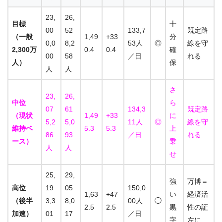
23,
26,
目標
十
00
52
133,7
既定路
（一般
1,49
+33
分
0,0
8,2
53人
◎
線を守
2,300万
0.4
0.4
確
00
58
／日
れる
人）
保
人
人
さ
23,
26,
中位
ら
07
61
134,3
既定路
（現状
1,49
+33
に
5,2
5,0
11人
◎
線を守
維持ベ
5.3
5.3
上
86
93
／日
れる
ース）
乗
人
人
せ
25,
29,
強
万博＝
高位
19
05
150,0
1,63
+47
い
経済活
（後半
3,3
8,0
00人
◯
2.5
2.5
黒
性の証
加速）
01
17
／日
字
左に