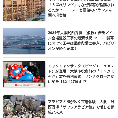
「大屋根リング」はなぜ保存が論議され
るのか？──コストと価値のバランスを
問う現実解
2025年大阪関西万博 （仮称）夢洲メイ
ン会場建設工事の最新状況 25.03 開幕
に向けて工事は最終段階に突入、パビリ
オンが続々完成！
ミャクミャクサンタ（ビッグモニュメン
ト）が登場！大阪市役所前の『ミャクミ
ャク』君を特別装飾、サンタクロース姿
に変身【12月27日まで】
アラビアの風が吹く市場体験—大阪・関
西万博『サウジアラビア館』で感じる伝
統と未来