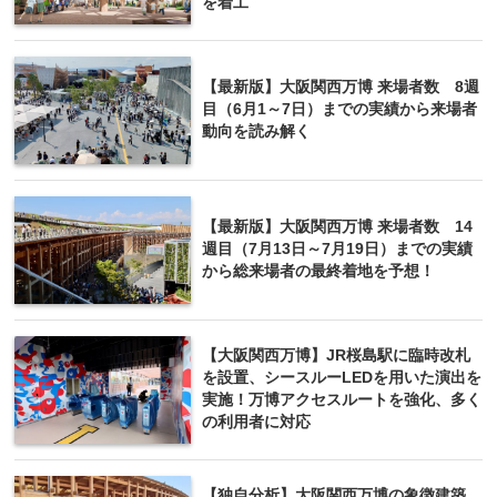
を着工
【最新版】大阪関西万博 来場者数 8週
目（6月1～7日）までの実績から来場者
動向を読み解く
【最新版】大阪関西万博 来場者数 14
週目（7月13日～7月19日）までの実績
から総来場者の最終着地を予想！
【大阪関西万博】JR桜島駅に臨時改札
を設置、シースルーLEDを用いた演出を
実施！万博アクセスルートを強化、多く
の利用者に対応
【独自分析】大阪関西万博の象徴建築