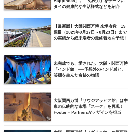
Happiness」。「免疫力」をテーマに
タイの健康的な生活様式などを紹介
【最新版】大阪関西万博 来場者数 19
週目（2025年8月17日～8月23日）まで
の実績から総来場者の最終着地を予想！
未完成でも、愛された。大阪・関西万博
「インド館」──予想外のインド感と、
笑顔を生んだ奇跡の物語
大阪関西万博『サウジアラビア館』は中
東の伝統的な市場「スーク」を再現！
Foster + Partnersがデザインを担当