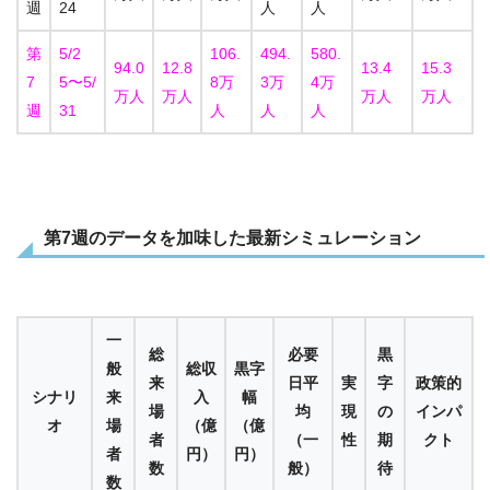
週
24
人
人
第
5/2
106.
494.
580.
94.0
12.8
13.4
15.3
7
5〜5/
8万
3万
4万
万人
万人
万人
万人
週
31
人
人
人
第7週のデータを加味した最新シミュレーション
一
総
必要
黒
般
総収
黒字
来
日平
実
字
政策的
シナリ
来
入
幅
場
均
現
の
インパ
オ
場
（億
（億
者
（一
性
期
クト
者
円）
円）
数
般）
待
数