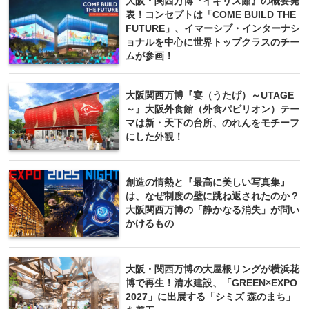
大阪・関西万博『イギリス館』の概要発
表！コンセプトは「COME BUILD THE
FUTURE」、イマーシブ・インターナシ
ョナルを中心に世界トップクラスのチー
ムが参画！
大阪関西万博『宴（うたげ）～UTAGE
～』大阪外食館（外食パビリオン）テー
マは新・天下の台所、のれんをモチーフ
にした外観！
創造の情熱と『最高に美しい写真集』
は、なぜ制度の壁に跳ね返されたのか？
大阪関西万博の「静かなる消失」が問い
かけるもの
大阪・関西万博の大屋根リングが横浜花
博で再生！清水建設、「GREEN×EXPO
2027」に出展する「シミズ 森のまち」