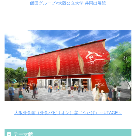
飯田グループ×大阪公立大学 共同出展館
大阪外食館（外食パビリオン）宴（うたげ）～UTAGE～
テーマ館