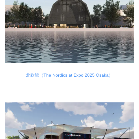
北欧館（The Nordics at Expo 2025 Osaka）