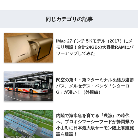
同じカテゴリの記事
iMac 27インチ５Kモデル（2017）にメ
モリ増設！合計24GBの大容量RAMにパ
ワーアップしてみた
関空の第１・第２ターミナルを結ぶ連節
バス、メルセデス・ベンツ「シターロ
G」が凄い！（外観編）
内陸で海水魚を育てる『農漁』の時代
へ。プロキシマーシーフードが静岡県の
小山町に日本最大級サーモン陸上養殖施
設を建設！