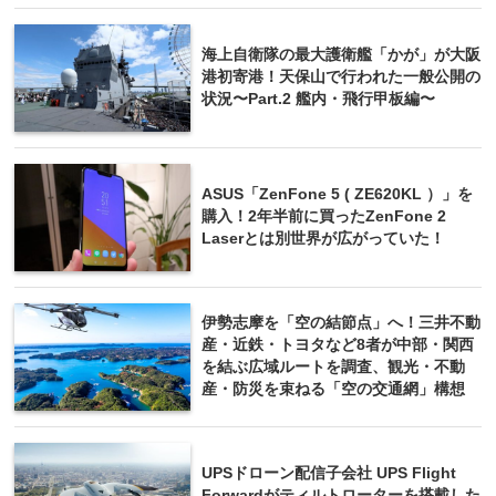
海上自衛隊の最大護衛艦「かが」が大阪
港初寄港！天保山で行われた一般公開の
状況〜Part.2 艦内・飛行甲板編〜
ASUS「ZenFone 5 ( ZE620KL ）」を
購入！2年半前に買ったZenFone 2
Laserとは別世界が広がっていた！
伊勢志摩を「空の結節点」へ！三井不動
産・近鉄・トヨタなど8者が中部・関西
を結ぶ広域ルートを調査、観光・不動
産・防災を束ねる「空の交通網」構想
UPSドローン配信子会社 UPS Flight
Forwardがティルトローターを搭載した