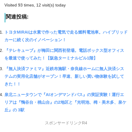
Visited 93 times, 12 visit(s) today
関連投稿:
トヨタMIRAIは水素で作った電気で走る燃料電池車。ハイブリッド
カーに続く次のイノベーション！
『テレキューブ』が梅田に関西初登場。電話ボックス型オフィス
を最速で使ってみた！【阪急ターミナルビル1階】
『無人決済ファミマ』近鉄布施駅・奈良線ホームに無人決済シス
テムの実用化店舗がオープン！早速、新しい買い物体験を試して
きた！！
泉北ニュータウンで『AIオンデマンドバス』の実証実験！運行エ
リアは『鴨谷台・桃山台』の2地区と『光明池、栂・美木多、泉ケ
丘』の 3駅
スポンサードリンクR4