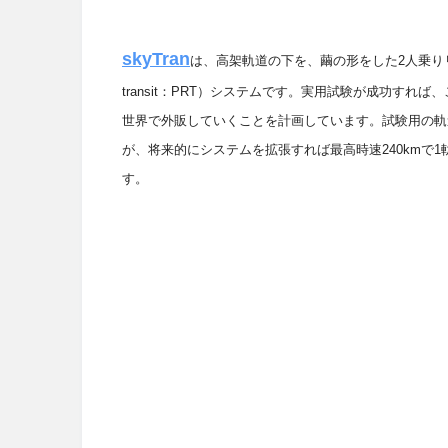
skyTran
は、高架軌道の下を、繭の形をした
2
人乗り
transit
：
PRT
）システムです。実用試験が成功すれば、
世界で外販していくことを計画しています。試験用の軌
が、将来的にシステムを拡張すれば最高時速
240km
で
1
す。