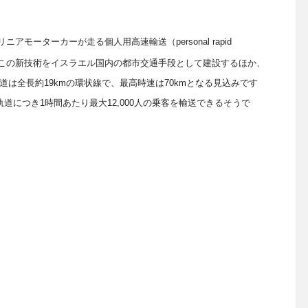
リニアモーターカーが走る個人用高速輸送（
personal rapid
この新技術をイスラエル国内の都市交通手段として建設するほか、
道は全長約
19km
の環状線で、最高時速は
70km
となる見込みです
軌道につき
1
時間あたり最大
12,000
人の乗客を輸送できるそうで