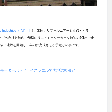
e Industries
（
IAI
）社
は、米国カリフォルニア州を拠点とする
ィヴの自社敷地内で卵型のリニアモーターカーを時速約
70km
で走
月後に建設を開始し、年内に完成させる予定との事です。
リニアモーターポッド、イスラエルで実地試験決定