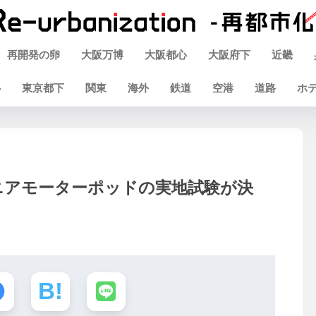
再開発の卵
大阪万博
大阪都心
大阪府下
近畿
心
東京都下
関東
海外
鉄道
空港
道路
ホ
ニアモーターポッドの実地試験が決