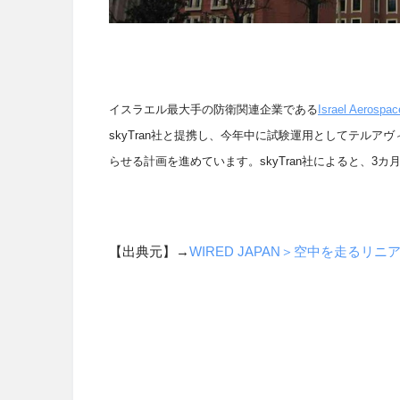
イスラエル最大手の防衛関連企業である
Israel Aerospac
skyTran
社と提携し、今年中に試験運用としてテルアヴ
らせる計画を進めています。
skyTran
社によると、
3
カ
【出典元】→
WIRED JAPAN＞空中を走る