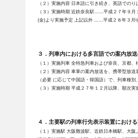
（２）実施内容 日本語に引き続き、英語でのり
（３）実施時期 近鉄奈良駅……平成２７年９月１
(金)より実施予定 上記以外 ……平成２８年３月
３．列車内における多言語での案内放送
（１）実施列車 全特急列車および奈良、京都、
（２）実施内容 車掌の案内放送を、携帯型放送
（必要 に応じて中国語・韓国語）で、列車種別
（３）実施時期 平成２７年１２月以降、順次実
４．主要駅の列車行先表示装置における
（１）実施駅 大阪難波駅、近鉄日本橋駅、大阪