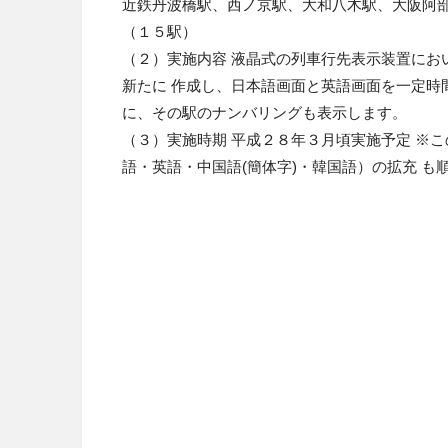
近鉄丹波橋駅、西ノ京駅、大和八木駅、大阪阿部
（１５駅）
（２）実施内容 液晶式の列車行先表示装置にお
新たに 作成し、日本語画面と英語画面を一定時
に、その駅のナンバリングも表示します。
（３）実施時期 平成２８年３月頃実施予定 ※
語・英語・中国語(簡体字)・韓国語）の拡充 も