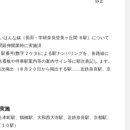
けいはんな線（長田－学研奈良登美ヶ丘間 ８駅）について
間延伸開業時に実施済
＋駅番号(数字 2 ケタ)による駅ナンバリングを、各路線に
名看板や停車駅案内等の案内サイン等に順次表記し ます。
順次掲出 （８月２０日から掲出する駅……近鉄奈良駅、京
実施
上本町駅、鶴橋駅、大和西大寺駅、近鉄奈良駅、京都駅、
（１０駅）