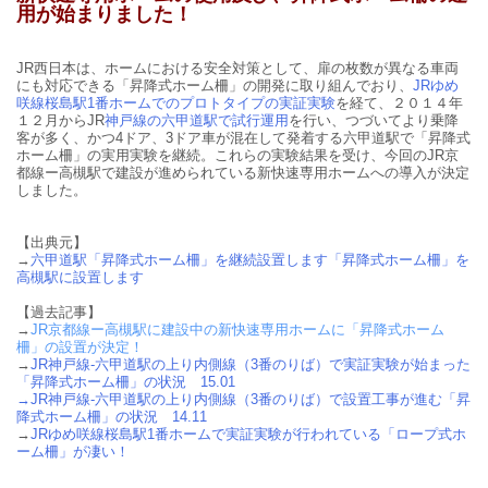
用が始まりました！
JR西日本は、ホームにおける安全対策として、扉の枚数が異なる車両
にも対応できる「昇降式ホーム柵」の開発に取り組んでおり、
JRゆめ
咲線桜島駅1番ホームでのプロトタイプの実証実験
を経て、２０１４年
１２月からJR
神戸線の六甲道駅で試行運用
を行い、つづいてより乗降
客が多く、かつ4ドア、3ドア車が混在して発着する六甲道駅で「昇降式
ホーム柵」の実用実験を継続。これらの実験結果を受け、今回のJR京
都線ー高槻駅で建設が進められている新快速専用ホームへの導入が決定
しました。
【出典元】
→
六甲道駅「昇降式ホーム柵」を継続設置します「昇降式ホーム柵」を
高槻駅に設置します
【過去記事】
→
JR京都線ー高槻駅に建設中の新快速専用ホームに「昇降式ホーム
柵」の設置が決定！
→
JR神戸線-六甲道駅の上り内側線（3番のりば）で実証実験が始まった
「昇降式ホーム柵」の状況 15.01
→
JR神戸線-六甲道駅の上り内側線（3番のりば）で設置工事が進む「昇
降式ホーム柵」の状況 14.11
→
JRゆめ咲線桜島駅1番ホームで実証実験が行われている「ロープ式ホ
ーム柵」が凄い！