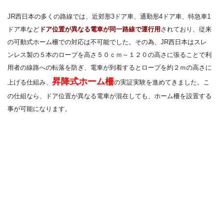
JR西日本の多くの路線では、近郊形3ドア車、通勤形4ドア車、特急車1
ドア車など
ドア位置が異なる電車が同一路線で運行用
されており、従来
の可動式ホーム柵での対応は不可能でした。その為、JR西日本は
スレ
ンレス製の５本のロープを高さ５０ｃｍ～１２０の高さに張る
ことで利
用者の線路への転落を防ぎ、
電車が到着するとロープを約２ｍの高さに
昇降式ホーム柵
上げる
仕組み、
の実証実験を進めてきました。こ
の仕組なら、ドア位置が異なる電車が混在しても、ホーム柵を設置する
事が可能になります。