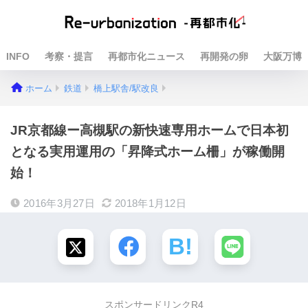
INFO
考察・提言
再都市化ニュース
再開発の卵
大阪万博
ホーム
鉄道
橋上駅舎/駅改良
JR京都線ー高槻駅の新快速専用ホームで日本初
となる実用運用の「昇降式ホーム柵」が稼働開
始！
2016年3月27日
2018年1月12日
スポンサードリンクR4