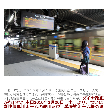
JR西日本は、２０１５年３月１８日に発表したニュースリリースで、
同社が開発を進めてきた、昇降式ホーム柵を
JR京都線の高槻駅に新設
ダイヤ改正
される新快速専用ホーム
に設置すると発表しましたが、
が行われた本日2016年3月26日（土）より、ついに
新快速専用ホームの使用及び、昇降式ホーム柵の運