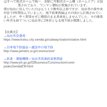
はすべて島式ホームで統一、全駅に可動式ホーム柵（ホームドア）が設
置されており、ワンマン運転が実施されています。
僕が仙台に住んでいたのはもう１０数年以上前ですが、仙台市の泉中央
付近で4年間住んでいました。地下鉄東西線はその頃から計画されてい
ましたが、中々実現せずに構想のまま具体化しませんでした。その後長
い年月を経てついに仙台市に2本目となる地下鉄が開業しました。
【出典元】
→
仙台市交通局
https://www.kotsu.city.sendai.jp/subway/station/station.html
→
日本地下鉄協会＞建設中の地下鉄
http://www.jametro.or.jp/construction/
→
鉄道・運輸機構＞仙台市高速鉄道東西線
http://www.jrtt.go.jp/02Business/Construction/const-
jutakuSendaiEW.html