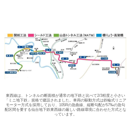
東西線は、トンネルの断面積が通常の地下鉄と比べて2/3程度と小さい
「ミニ地下鉄」規格で建設されました。車両の駆動方式は鉄輪式リニア
モーター方式を採用しており、105Rの急曲線、縦断勾配が57‰の急勾
配区間を要する仙台地下鉄東西線の厳しい路線環境に合わせた方式とな
っています。