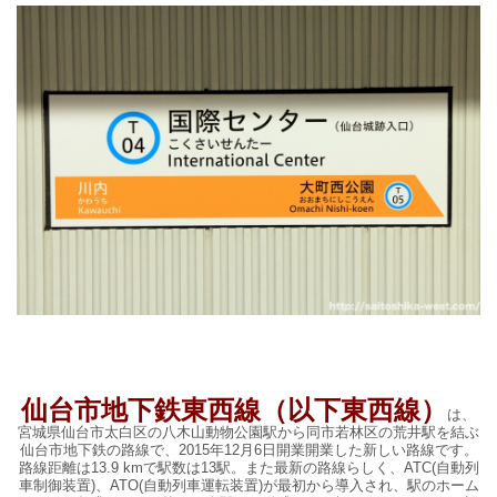
仙台市地下鉄東西線（以下東西線）
は、
宮城県仙台市太白区の八木山動物公園駅から同市若林区の荒井駅を結ぶ
仙台市地下鉄の路線で、2015年12月6日開業開業した新しい路線です。
路線距離は13.9 kmで駅数は13駅。また最新の路線らしく、ATC(自動列
車制御装置)、ATO(自動列車運転装置)が最初から導入され、駅のホーム