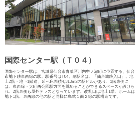
国際センター
駅（Ｔ０４）
国際センター駅は、宮城県仙台市青葉区川内中ノ瀬町に位置する、仙台
市地下鉄東西線の駅。駅番号は
T04
。副駅名は、「仙台城跡入口」。地
上
2
階・地下
1
階建、延べ床面積
4,310m
2
の駅ビルがあり、
1
階東側に
は、東西線・大町西公園駅方面を眺めることができるスペースが設けら
れ、
2
階東側も屋外テラスとなっています。改札口は地上
1
階、ホームは
地下
1
階。東西線の他の駅と同様に島式１面２線の駅構造です。