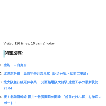
Visited 126 times, 16 visit(s) today
関連投稿:
生駒 →白庭台
北陸新幹線―黒部宇奈月温泉駅（駅舎外観・駅前広場編）
北大阪急行線延伸事業 ー箕面船場阪大前駅 建設工事の最新状況
23.04
祝！北陸新幹線 福井〜敦賀間延伸開業 『越前たけふ駅』を徹底レ
ポート！