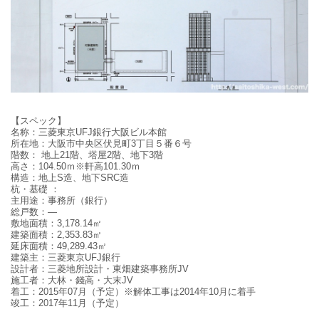
【スペック】
名称：三菱東京UFJ銀行大阪ビル本館
所在地：
大阪市中央区伏見町3丁目５番６号
階数：
地上21階、塔屋2階、地下3階
高さ：
104.50
ｍ
※
軒高
101.30
ｍ
構造
：地上
S造、地下SRC造
杭・基礎
：
主用途：事務所（銀行）
総戸数：—
敷地面積：3,178.14
㎡
建築面積：
2,353.83
㎡
延床面積：
49,289.43
㎡
建築主：
三菱東京UFJ銀行
設計者：
三菱地所設計・東畑建築事務所JV
施工者：
大林・錢高・大末JV
着工：
2015
年
07
月（予定）※解体工事は2014年10月に着手
竣工：
2017
年11月（予定）