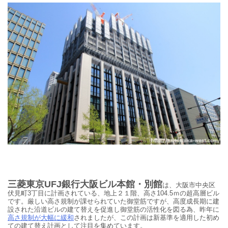
三菱東京UFJ銀行大阪ビル本館・別館
は、大阪市中央区
伏見町3丁目に計画されている、
地上２１階、高さ104.5ｍの超高層ビル
です。厳しい高さ規制が課せられていた御堂筋ですが、高度成長期に建
設された沿道ビルの建て替えを促進し御堂筋の活性化を図る為、昨年に
高さ規制が大幅に緩和
されましたが、この計画
は新基準を適用した初め
ての建て替え計画として注目を集めています。