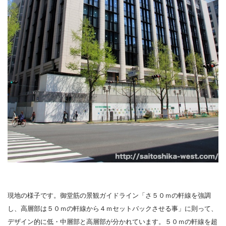
現地の様子です。御堂筋の景観ガイドライン「さ５０ｍの軒線を強調
し、高層部は５０ｍの軒線から４ｍセットバックさせる事」に則って、
デザイン的に低・中層部と高層部が分かれています。５０ｍの軒線を超