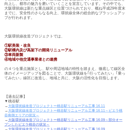
向上し、都市の魅力を磨いていくことを宣言しています。その中でも、
大阪環状線は新たな重点線区と位置づけられており、概ね平成
29
年度末
までに、安全性のさらなる向上、環状線全体の総合的なブラッシュアッ
プが行われます。
大阪環状線改造プロジェクトでは、
①駅美装・改良
②駅構内及び高架下の開発リニューアル
③車両新製
④地域や他交通事業者との連携
の４つを重点施策とし、駅や周辺地域の特性を踏まえ、徹底して線区全
体のイメージアップを図ることで、大阪環状線を｢行ってみたい」｢乗っ
てみたい」線区に改造し、地域と共に、大阪の活性化を目指します。
【過去記事】
▼桃谷駅
→
大阪環状線改造プロジェクトー桃谷駅リニューアル工事 16.11
→
大阪環状線改造プロジェクトー桃谷駅リニューアル工事 16.11～ビエラ桃
谷南側エリアの状況～
→
大阪環状線改造プロジェクトー桃谷駅リニューアル工事 16.09～部分オー
プンしたビエラ桃谷の状況～
→
大阪環状線改造プロジェクトー桃谷駅リニューアル工事 16.09