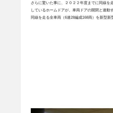
さらに驚いた事に、２０２２年度までに同線を
しているホームドアが、車両ドアの開閉と連動
同線を走る全車両（6
連
28
編成
168
両）
を新型新