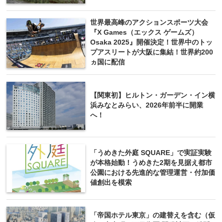
世界最高峰のアクションスポーツ大会
『X Games（エックス ゲームズ）
Osaka 2025』開催決定！世界中のトッ
プアスリートが大阪に集結！世界約200
ヵ国に配信
【関東初】ヒルトン・ガーデン・イン横
浜みなとみらい、2026年前半に開業
へ！
「うめきた外庭 SQUARE」で実証実験
が本格始動！うめきた2期を見据え都市
公園における先進的な管理運営・付加価
値創出を模索
「帝国ホテル東京」の建替えを含む（仮