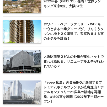
2022年春（GFCI 31）発表！世界ラン
キング東京9位、大阪34位
ホワイト・ベアーファミリー - WBFを
中心とする企業グループが、りんくうタ
ウンに地上２０階建て、客室数８１３室
のホテルを計画！
大阪駅前第２ビルの外壁が養生ネットで
覆われ始める。リニューアル工事が行わ
れている？
『voco 広島』外資系IHGが展開するプ
レミアムホテルブランドが広島進出！ホ
テルセンチュリー21広島の跡地を再開
発、約300室を展開【2027年下半期オー
プン】