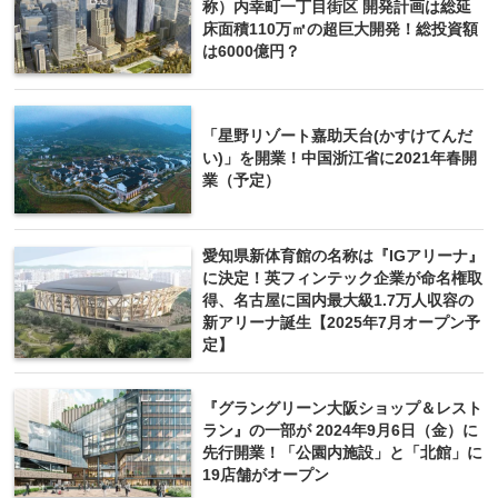
称）内幸町一丁目街区 開発計画は総延
床面積110万㎡の超巨大開発！総投資額
は6000億円？
「星野リゾート嘉助天台(かすけてんだ
い)」を開業！中国浙江省に2021年春開
業（予定）
愛知県新体育館の名称は『IGアリーナ』
に決定！英フィンテック企業が命名権取
得、名古屋に国内最大級1.7万人収容の
新アリーナ誕生【2025年7月オープン予
定】
『グラングリーン大阪ショップ＆レスト
ラン』の一部が 2024年9月6日（金）に
先行開業！「公園内施設」と「北館」に
19店舗がオープン