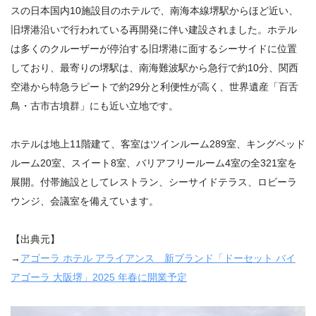
スの日本国内10施設目のホテルで、南海本線堺駅からほど近い、
旧堺港沿いで行われている再開発に伴い建設されました。ホテル
は多くのクルーザーが停泊する旧堺港に面するシーサイドに位置
しており、最寄りの堺駅は、南海難波駅から急行で約10分、関西
空港から特急ラピートで約29分と利便性が高く、世界遺産「百舌
鳥・古市古墳群」にも近い立地です。
ホテルは地上11階建て、客室はツインルーム289室、キングベッド
ルーム20室、スイート8室、バリアフリールーム4室の全321室を
展開。付帯施設としてレストラン、シーサイドテラス、ロビーラ
ウンジ、会議室を備えています。
【出典元】
→
アゴーラ ホテル アライアンス 新ブランド「ドーセット バイ
アゴーラ 大阪堺」2025 年春に開業予定