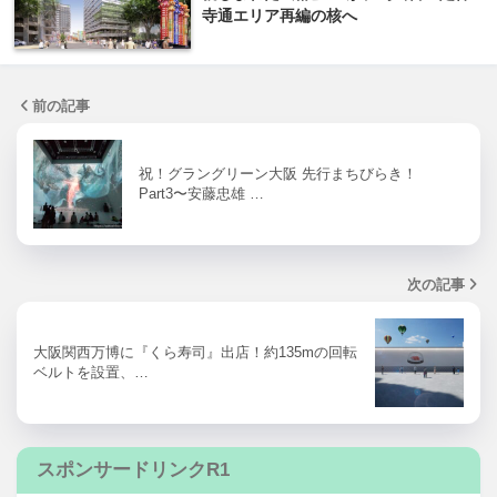
寺通エリア再編の核へ
前の記事
祝！グラングリーン大阪 先行まちびらき！
Part3〜安藤忠雄 …
次の記事
大阪関西万博に『くら寿司』出店！約135mの回転
ベルトを設置、…
スポンサードリンクR1