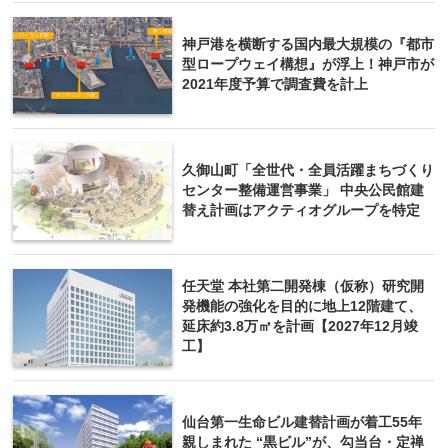
神戸港を横断する国内最大規模の『都市
型ロープウェイ構想』が浮上！神戸市が
2021年度予算で調査費を計上
久御山町「全世代・全員活躍まちづくり
センター整備運営事業」 中央公民館建
替え計画はアクティオグループを特定
任天堂 本社第二開発棟（仮称）研究開
発機能の強化を目的に地上12階建て、
延床約3.8万㎡を計画【2027年12月竣
工】
仙台第一生命ビル建替計画が着工55年
親しまれた “黒ビル”が、勾当台・定禅