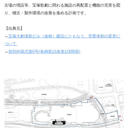
古場の増設等、宝塚歌劇に関わる施設の再配置と機能の充実を図
り、稽古・製作環境の改善を進める計画です。
【出典元】
→
宝塚大劇場新ビル（仮称）建設にともなう、営業体制の変更に
ついて
→
規則外様式第5号(条例第15条第1項関係)