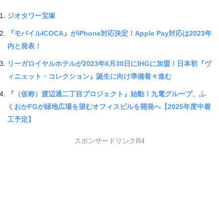
ジオタワー宝塚
『モバイルICOCA』がiPhone対応決定！Apple Pay対応は2023年
内と発表！
リーガロイヤルホテルが2023年6月30日にIHGに加盟！日本初『ヴ
ィニェット・コレクション』誕生に向け準備着々進む
『（仮称）渡辺通二丁目プロジェクト』始動！九電グループ、ふ
くおかFGが緑地広場を望むオフィスビルを開発へ【2025年度中着
工予定】
スポンサードリンクR4