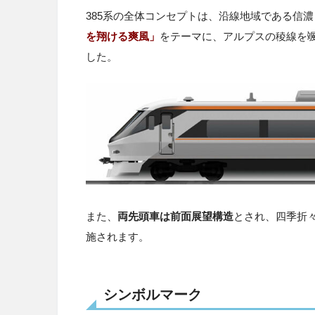
385系の全体コンセプトは、沿線地域である信
を翔ける爽風」
をテーマに、アルプスの稜線を
した。
また、
両先頭車は前面展望構造
とされ、四季折々
施されます。
シンボルマーク