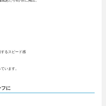
編成あたり8か所に掲出。
過するスピード感
っています。
ーフに