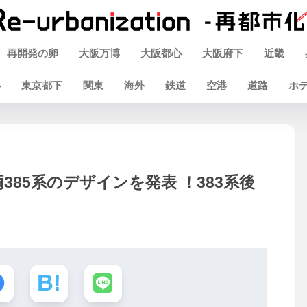
再開発の卵
大阪万博
大阪都心
大阪府下
近畿
心
東京都下
関東
海外
鉄道
空港
道路
ホ
385系のデザインを発表 ！383系後