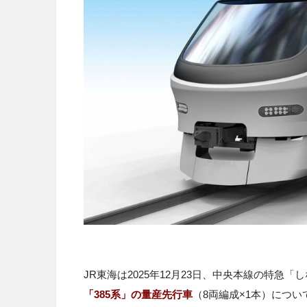
JR東海
は2025年12月23日、中央本線の特急「
「385系」の量産先行車
（8両編成×1本）につ