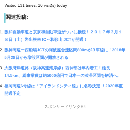
Visited 131 times, 10 visit(s) today
関連投稿:
阪和自動車道と京奈和自動車道がついに接続！２０１７年３月１
８日（土）岩出根来 IC～和歌山 JCTが開通！
阪神高速ー西船場JCTの阿波座合流区間800mが３車線に！2018年
5月28日から増設区間が開放される
大阪湾岸道路（阪神高速湾岸線）西伸部は年内着工！延長
14.5km、総事業費は約5000億円で日本一の渋滞区間を解消へ。
福岡高速6号線は「アイランドシティ線」に名称決定 ！2020年度
開通予定
スポンサードリンクR4