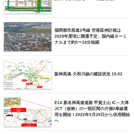
福岡都市高速3号線 空港延伸計画は
2029年度頃に開通予定、国内線ターミ
ナルまで約5〜10分短縮
阪神高速-大和川線の建設状況 15.02
E1A 新名神高速道路 甲賀土山 IC～大津
JCT（仮称）の一部区間の片側3車線運
用を開始！2022年3月29日から供用開始
へ