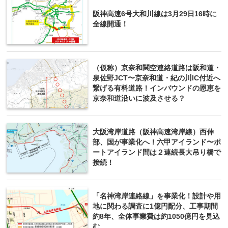
阪神高速6号大和川線は3月29日16時に
全線開通！
（仮称）京奈和関空連絡道路は阪和道・
泉佐野JCT〜京奈和道・紀の川IC付近へ
繋げる有料道路！インバウンドの恩恵を
京奈和道沿いに波及させる？
大阪湾岸道路（阪神高速湾岸線）西伸
部、国が事業化へ！六甲アイランド〜ポ
ートアイランド間は２連続長大吊り橋で
接続！
「名神湾岸連絡線」を事業化！設計や用
地に関わる調査に1億円配分、工事期間
約8年、全体事業費は約1050億円を見込
む