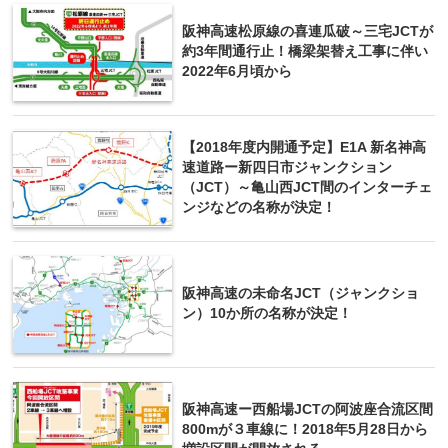
阪神高速松原線の喜連瓜破～三宅JCTが
約3年間通行止！橋梁架替え工事に伴い
2022年6月頃から
【2018年度内開通予定】E1A 新名神高
速道路ー新四日市ジャンクション
（JCT）～亀山西JCT間のインターチェ
ンジなどの名称が決定！
阪神高速の未命名JCT（ジャンクショ
ン）10か所の名称が決定！
阪神高速ー西船場JCTの阿波座合流区間
800mが３車線に！2018年5月28日から