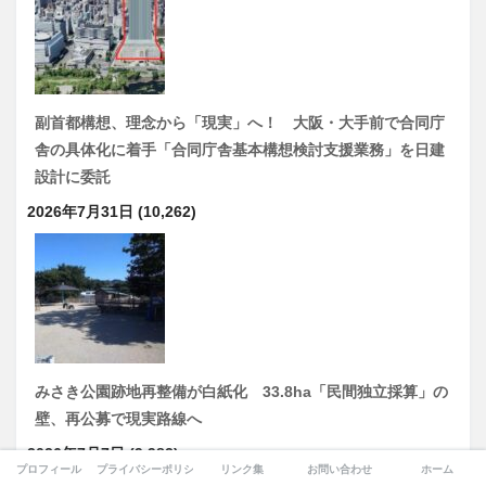
副首都構想、理念から「現実」へ！ 大阪・大手前で合同庁
舎の具体化に着手「合同庁舎基本構想検討支援業務」を日建
設計に委託
2026年7月31日
(10,262)
みさき公園跡地再整備が白紙化 33.8ha「民間独立採算」の
壁、再公募で現実路線へ
2026年7月7日
(9,982)
プロフィール
プライバシーポリシー
リンク集
お問い合わせ
ホーム