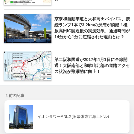
京奈和自動車道と大和高田バイパス、接
続ランプ1本で3.2kmの渋滞が消滅！橿
原高田IC開通後の実測効果、通過時間が
14分から1分に短縮された理由とは？
第二阪和国道が2017年4月1日に全線開
通！大阪南部と和歌山北部の道路アクセ
ス状況が飛躍的に向上！
前の記事
イオンタワーANEX(旧幕張東京海上ビル)