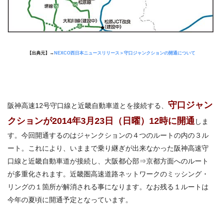
【出典元】→
NEXCO西日本ニュースリリース＞守口ジャンクションの開通について
守口ジャン
阪神高速12号守口線と近畿自動車道とを接続する、
クション
が2014年3月23日（日曜）12時に開通
しま
す。今回開通するのはジャンクションの４つのルートの内の３ル
ート。これにより、いままで乗り継ぎが出来なかった阪神高速守
口線と近畿自動車道が接続し、大阪都心部⇒京都方面へのルート
が多重化されます。近畿圏高速道路ネットワークのミッシング・
リングの１箇所が解消される事になります。なお残る１ルートは
今年の夏頃に開通予定となっています。