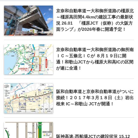
京奈和自動車道ー大和御所道路の橿原北
～橿原高田間4.4kmの建設工事の最新状
況 26.01 「橿原JCT（仮称）の大阪方
面ランプ」が2026年春に開通予定！
京奈和自動車道ー大和御所道路の御所南
ＩＣ～五條北ＩＣが ８月１９日に開
通！和歌山JCTから橿原大和高ICの区間
が遂に全通！
阪和自動車道と京奈和自動車道がついに
接続！２０１７年３月１８日（土）岩出
根来 IC～和歌山 JCTが開通！
阪神高速-西船場JCTの建設状況 15.12