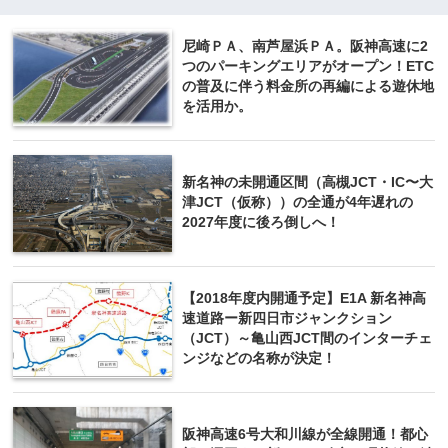
尼崎ＰＡ、南芦屋浜ＰＡ。阪神高速に2
つのパーキングエリアがオープン！ETC
の普及に伴う料金所の再編による遊休地
を活用か。
新名神の未開通区間（高槻JCT・IC〜大
津JCT（仮称））の全通が4年遅れの
2027年度に後ろ倒しへ！
【2018年度内開通予定】E1A 新名神高
速道路ー新四日市ジャンクション
（JCT）～亀山西JCT間のインターチェ
ンジなどの名称が決定！
阪神高速6号大和川線が全線開通！都心