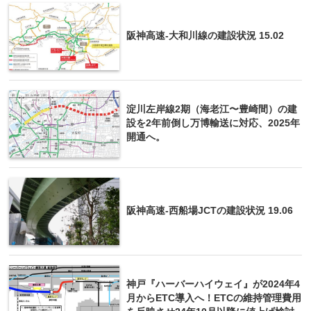
阪神高速-大和川線の建設状況 15.02
淀川左岸線2期（海老江〜豊崎間）の建
設を2年前倒し万博輸送に対応、2025年
開通へ。
阪神高速-西船場JCTの建設状況 19.06
神戸『ハーバーハイウェイ』が2024年4
月からETC導入へ！ETCの維持管理費用