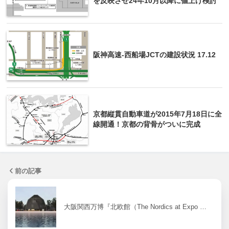
を反映させ24年10月以降に値上げ検討
阪神高速-西船場JCTの建設状況 17.12
京都縦貫自動車道が2015年7月18日に全
線開通！京都の背骨がついに完成
前の記事
大阪関西万博『北欧館（The Nordics at Expo …