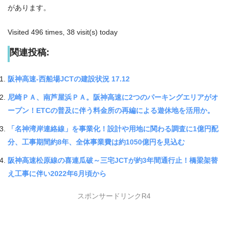
があります。
Visited 496 times, 38 visit(s) today
関連投稿:
阪神高速-西船場JCTの建設状況 17.12
尼崎ＰＡ、南芦屋浜ＰＡ。阪神高速に2つのパーキングエリアがオ
ープン！ETCの普及に伴う料金所の再編による遊休地を活用か。
「名神湾岸連絡線」を事業化！設計や用地に関わる調査に1億円配
分、工事期間約8年、全体事業費は約1050億円を見込む
阪神高速松原線の喜連瓜破～三宅JCTが約3年間通行止！橋梁架替
え工事に伴い2022年6月頃から
スポンサードリンクR4