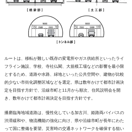
ルートは、移転が難しい既存の変電所やガス供給所といったライ
フライン施設、学校、寺社仏閣、大規模工場などの影響を最小限
とするため、道路や水路、緑地といった公共空間や、建物が比較
的少ない市街化調整区域などを選定。県は数年かけて都市計画決
定を目指す方針で、沿線市町と
11
月から順次、住民説明会を開
き、数年かけて都市計画決定を目指す方針です。
播磨臨海地域道路は、慢性化している加古川、姫路両バイパスの
渋滞緩和や、物流機能の強化に向け、県や沿線市町が長年にわた
って国に整備を要望。災害時の交通ネットワークを確保する狙い