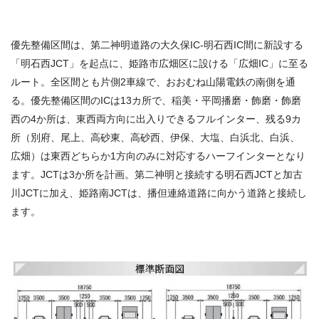
優先整備区間は、第二神明道路の大久保IC-明石西IC間に新設する
「明石西JCT」を起点に、姫路市広畑区に設ける「広畑IC」に至る
ルート。全区間とも片側2車線で、おおむね山陽電鉄の南側を通
る。優先整備区間のICは13カ所で、稲美・平岡播磨・飾磨・飾磨
西の4か所は、東西両方向に出入りできるフルインター、残る9カ
所（別府、尾上、高砂東、高砂西、伊保、大塩、白浜北、白浜、
広畑）は東西どちらか1方向のみに対応するハーフインターとなり
ます。JCTは3か所を計画。第二神明と接続する明石西JCTと加古
川JCTに加え、姫路南JCTは、播但連絡道路に向かう道路と接続し
ます。