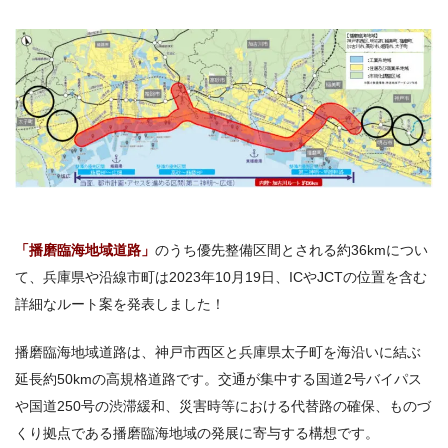
「播磨臨海地域道路」
のうち優先整備区間とされる約36kmについ
て、兵庫県や沿線市町は2023年10月19日、ICやJCTの位置を含む
詳細なルート案を発表しました！
播磨臨海地域道路は、
神戸市西区
と兵庫県太子町を海沿いに結ぶ
延長約50kmの高規格道路です。交通が集中する
国道2号バイパス
や国道250号の渋滞緩和、災害時等における代替路の確保、ものづ
くり拠点である播磨臨海地域の発展に寄与する構想です。