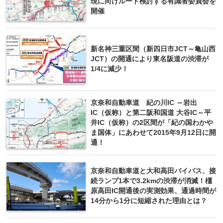
現に向けルート検討する有識者委員会を
開催
新名神三重区間（新四日市JCT～亀山西
JCT）の開通により東名阪道の渋滞が
1/4に減少！
京奈和自動車道 紀の川IC ～岩出
IC（仮称）と第二阪和国道 大谷IC～平
井IC（仮称）の2区間が「紀の国わかや
ま国体」にあわせて2015年9月12日に開
通！
京奈和自動車道と大和高田バイパス、接
続ランプ1本で3.2kmの渋滞が消滅！橿
原高田IC開通後の実測効果、通過時間が
14分から1分に短縮された理由とは？