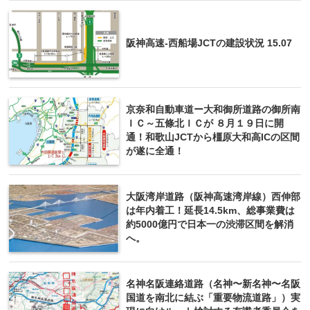
阪神高速-西船場JCTの建設状況 15.07
京奈和自動車道ー大和御所道路の御所南
ＩＣ～五條北ＩＣが ８月１９日に開
通！和歌山JCTから橿原大和高ICの区間
が遂に全通！
大阪湾岸道路（阪神高速湾岸線）西伸部
は年内着工！延長14.5km、総事業費は
約5000億円で日本一の渋滞区間を解消
へ。
名神名阪連絡道路（名神〜新名神〜名阪
国道を南北に結ぶ「重要物流道路」）実