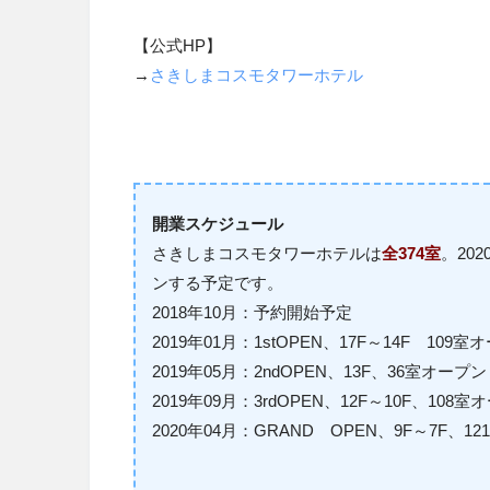
【公式HP】
→
さきしまコスモタワーホテル
開業スケジュール
さきしまコスモタワーホテルは
全
374
室
。20
ンする予定です。
2018
年
10
月：
予約開始予定
2019
年0
1
月：
1stOPEN
、
17F
～
14F
109
室オ
2019
年0
5
月：
2ndOPEN
、
13F
、
36
室オープン
2019
年0
9
月：
3rdOPEN
、
12F
～
10F
、
108
室オ
2020
年0
4
月：
GRAND
OPEN
、
9F
～
7F
、
12