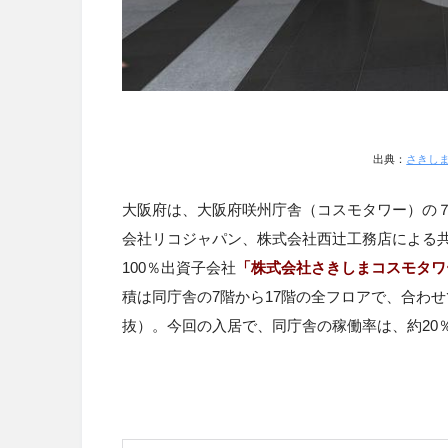
出典：
さきし
大阪府は、大阪府咲州庁舎（コスモタワー）
の
会社リコジャパン、株式会社西辻工務店による
100
％出資子会社
「株式会社さきしまコスモタワ
積は同庁舎の
7
階から
17
階の全フロアで、合わせ
抜）。今回の入居で、同庁舎の稼働率は、約
20