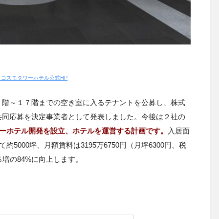
まコスモタワーホテル公式HP
７階～１７階までの空き室に入るテナントを公募し、株式
共同応募を決定事業者として発表しました。今後は２社の
ーホテル開発を設立、ホテルを運営する計画です。
入居面
て約
5000
坪、月額賃料は
3195
万
6750
円（月坪
6300
円、税
％増の
84%
に向上します。