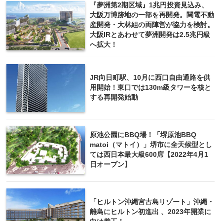
『夢洲第2期区域』1兆円投資見込み、
大阪万博跡地の一部を再開発。関電不動
産開発・大林組の両陣営が協力を検討。
大阪IRとあわせて夢洲開発は2.5兆円級
へ拡大！
JR向日町駅、10月に西口自由通路を供
用開始！東口では130m級タワーを核と
する再開発始動
原池公園にBBQ場！「堺原池BBQ
matoi（マトイ）」堺市に全天候型とし
ては西日本最大級600席【2022年4月1
日オープン】
「ヒルトン沖縄宮古島リゾート」沖縄・
離島にヒルトン初進出 、2023年開業に