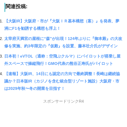
関連投稿:
【大阪IR】大阪府・市が『大阪ＩＲ基本構想（案）』を発表、夢
洲にF1を勧誘する構想も浮上！
太宰府天満宮の屋根に“森”が出現！124年ぶりに『御本殿』の大改
修を実施、約3年限定の『仮殿』を設置、藤本壮介氏がデザイン
日本初！eVTOL（通称：空飛ぶクルマ）にパイロットが搭乗し屋
外スペースで操縦飛行！GMO代表の熊谷正寿氏がパイロット
【速報】大阪IR、14日にも認定の方向で最終調整！長崎は継続協
議か？日本版IR（カジノを含む統合型リゾート施設）大阪府・市
は2029年秋〜冬の開業を目指す！
スポンサードリンクR4