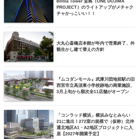
Brillia Tower 堂島（ONE DOJIMA
PROJECT）のライトアップがメチャク
チャかっこいい！！
大丸心斎橋店本館が年内で営業終了、外
観生かし建て替えの方針
『ムコダンモール』武庫川団地前駅の旧
西宮市立高須東小学校跡地の商業施設、
3月上旬から順次全11店舗がオープン
「コンラッド横浜」横浜みなとみらい
21に進出！272室の規模で（仮称）北仲
通北地区A1・A2地区プロジェクトに入
居【2027年開業予定】