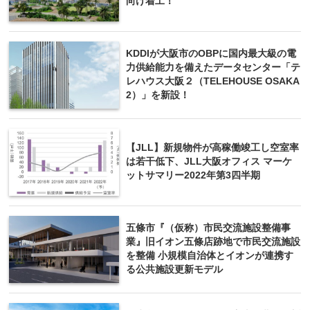
向け着工！
KDDIが大阪市のOBPに国内最大級の電
力供給能力を備えたデータセンター「テ
レハウス大阪２（TE­LEHOUSE OSAKA
2）」を新設！
【JLL】新規物件が高稼働竣工し空室率
は若干低下、JLL⼤阪オフィス マーケ
ットサマリー2022年第3四半期
五條市『（仮称）市民交流施設整備事
業』旧イオン五條店跡地で市民交流施設
を整備 小規模自治体とイオンが連携す
る公共施設更新モデル