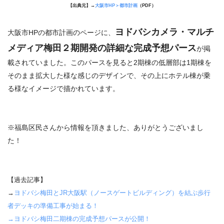
【出典元】→
大阪市HP＞都市計画
（PDF）
ヨドバシカメラ・マルチ
大阪市HPの都市計画のページに、
メディア梅田２期開発の詳細な完成予想パース
が掲
載されていました。このパースを見ると2期棟の低層部は1期棟を
そのまま拡大した様な感じのデザインで、その上にホテル棟が乗
る様なイメージで描かれています。
※福島区民さんから情報を頂きました、ありがとうございまし
た！
【過去記事】
→
ヨドバシ梅田とJR大阪駅（ノースゲートビルディング）を結ぶ歩行
者デッキの準備工事が始まる！
→
ヨドバシ梅田二期棟の完成予想パースが公開！