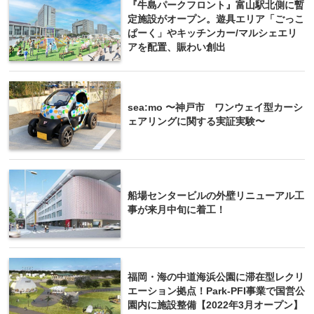
『牛島パークフロント』富山駅北側に暫
定施設がオープン。遊具エリア「ごっこ
ぱーく」やキッチンカー/マルシェエリ
アを配置、賑わい創出
sea:mo 〜神戸市 ワンウェイ型カーシ
ェアリングに関する実証実験〜
船場センタービルの外壁リニューアル工
事が来月中旬に着工！
福岡・海の中道海浜公園に滞在型レクリ
エーション拠点！Park-PFI事業で国営公
園内に施設整備【2022年3月オープン】