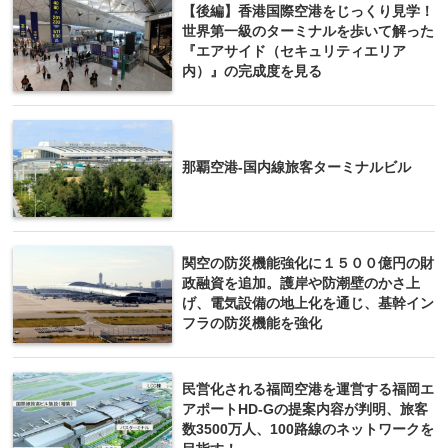
【後編】香港国際空港をじっくり見学！
世界第一級のターミナルを歩いて解った
『エアサイド（セキュリティエリア
内）』の完成度を見る
那覇空港-国内線旅客ターミナルビル
関空の防災機能強化に１５００億円の財
政融資を追加。護岸や防潮壁のかさ上
げ、電気設備の地上化を通じ、基幹イン
フラの防災機能を強化
民営化される福岡空港を運営する福岡エ
アポートHD-Gの提案内容が判明、旅客
数3500万人、100路線のネットワークを