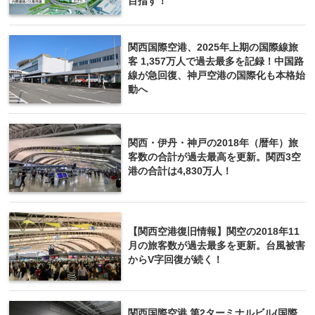
目指す！
関西国際空港、2025年上期の国際線旅
客 1,357万人で過去最多を記録！中国路
線が急回復、神戸空港の国際化も本格始
動へ
関西・伊丹・神戸の2018年（暦年）旅
客数の合計が過去最高を更新。関西3空
港の合計は4,830万人！
【関西空港復旧情報】関空の2018年11
月の旅客数が過去最多を更新。台風被害
からV字回復が続く！
関西国際空港 第2ターミナルビル(国際