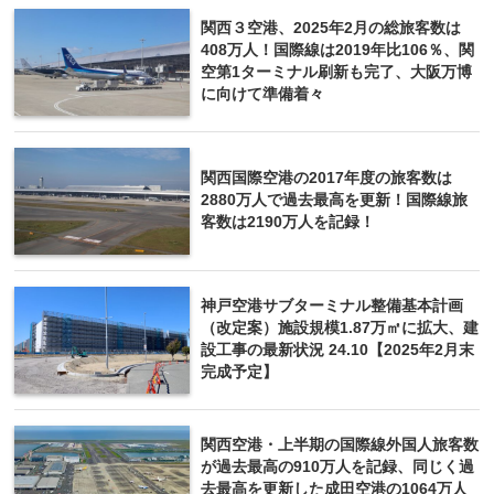
関西３空港、2025年2月の総旅客数は
408万人！国際線は2019年比106％、関
空第1ターミナル刷新も完了、大阪万博
に向けて準備着々
関西国際空港の2017年度の旅客数は
2880万人で過去最高を更新！国際線旅
客数は2190万人を記録！
神戸空港サブターミナル整備基本計画
（改定案）施設規模1.87万㎡に拡大、建
設工事の最新状況 24.10【2025年2月末
完成予定】
関西空港・上半期の国際線外国人旅客数
が過去最高の910万人を記録、同じく過
去最高を更新した成田空港の1064万人