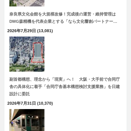
奈良県文化会館を大規模改修！完成後の運営・維持管理は
DMG森精機を代表企業とする「なら文化響創パートナー…
2026年7月29日
(13,081)
副首都構想、理念から「現実」へ！ 大阪・大手前で合同庁
舎の具体化に着手「合同庁舎基本構想検討支援業務」を日建
設計に委託
2026年7月31日
(10,370)