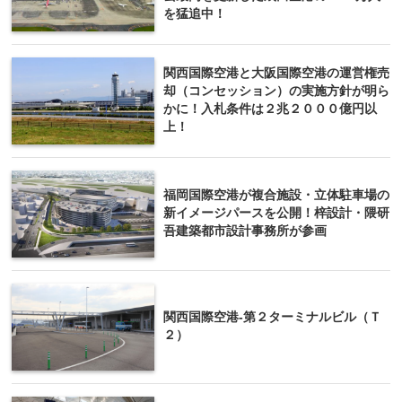
を猛追中！
関西国際空港と大阪国際空港の運営権売
却（コンセッション）の実施方針が明ら
かに！入札条件は２兆２０００億円以
上！
福岡国際空港が複合施設・立体駐車場の
新イメージパースを公開！梓設計・隈研
吾建築都市設計事務所が参画
関西国際空港-第２ターミナルビル（Ｔ
２）