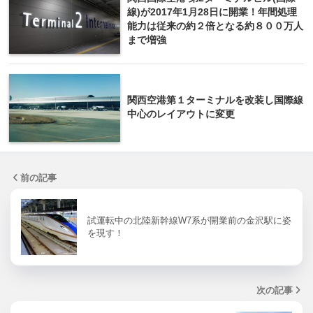
線)が2017年1月28日に開業！年間処理
能力は従来の約２倍となる約８００万人
まで増強
関西空港第１ターミナルを改装し国際線
中心のレイアウトに変更
前の記事
試運転中の北陸新幹線W7系が開業前の金沢駅に姿
を現す！
次の記事