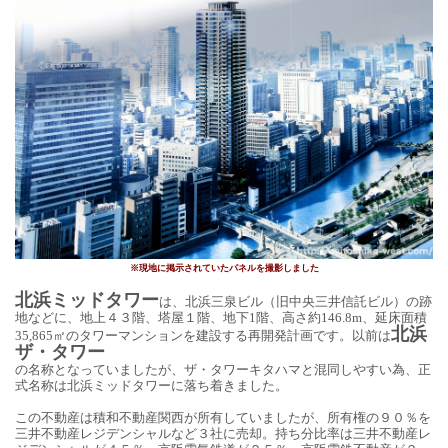
※現地に掲示されていたパネルを撮影しました
北浜ミッドタワー
は、北浜三泉ビル（旧中央三井信託ビル）の跡
地などに、地上４３階、塔屋１階、地下
1
階、高さ約
146.8m
、延床面積
北浜
35,865
㎡のタワーマンションを建設する再開発計画です。以前は
ザ・タワー
の名称となっていましたが、ザ・タワーキタハマと混同しやすい為、正
式名称は
北浜ミッドタワーに落ち着きました。
この不動産は積和不動産関西が所有していましたが、所有権の９０％を
三井不動産レジデンシャルなど３社に売却。持ち分比率は三井不動産レ