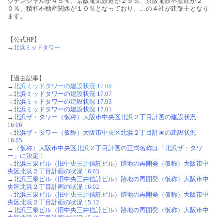
ジデンシャルが４５％、京阪電気鉄道が２５％、京阪電鉄不動産が２
０％、積和不動産関西が１０％となっており、この４社が建築主となり
ます。
【公式HP】
→
北浜ミッドタワー
【過去記事】
→
北浜ミッドタワーの建設状況 17.09
→
北浜ミッドタワーの建設状況 17.07
→
北浜ミッドタワーの建設状況 17.03
→
北浜ミッドタワーの建設状況 17.01
→
北浜ザ・タワー（仮称）大阪市中央区北浜２丁目計画の建設状況
16.06
→
北浜ザ・タワー（仮称）大阪市中央区北浜２丁目計画の建設状況
16.05
→
（仮称）大阪市中央区北浜２丁目計画の正式名称は「北浜ザ・タワ
ー」に決定！
→
北浜三泉ビル（旧中央三井信託ビル）跡地の再開発（仮称）大阪市中
央区北浜２丁目計画の状況 16.03
→
北浜三泉ビル（旧中央三井信託ビル）跡地の再開発（仮称）大阪市中
央区北浜２丁目計画の状況 16.02
→
北浜三泉ビル（旧中央三井信託ビル）跡地の再開発（仮称）大阪市中
央区北浜２丁目計画の状況 15.12
→
北浜三泉ビル（旧中央三井信託ビル）跡地の再開発（仮称）大阪市中