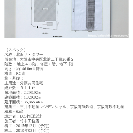
【スペック】
名称：
北浜ザ・タワー
所在地：
大阪市中央区北浜二丁目20番２
階数：
地上４３階、塔屋１階、地下
1
階
高さ：
約
146.8m
※軒高
構造
：
RC造
杭・基礎
：
主用途：分譲
共同住宅
総戸数：
３１１戸
敷地面積：
2,293.92
㎡
建築面積：
1,320.82
㎡
延床面積：
35,865.46
㎡
建築主：
三井不動産レジデンシャル、京阪電気鉄道、京阪電鉄不動産、
積和不動産
設計者：
IAO竹田設計
施工者：
竹中工務店
着工：
2015
年
12
月（予定）
竣工：
2019
年
03
月（予定）