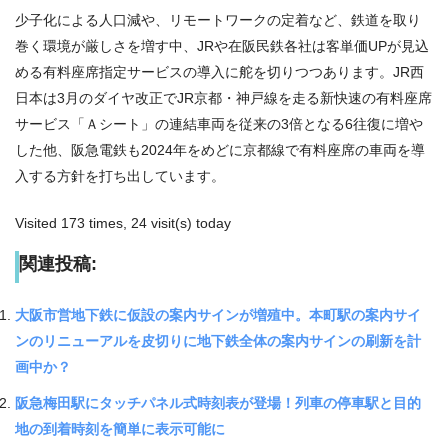
少子化による人口減や、リモートワークの定着など、鉄道を取り
巻く環境が厳しさを増す中、JRや在阪民鉄各社は客単価UPが見込
める有料座席指定サービスの導入に舵を切りつつあります。JR西
日本は3月のダイヤ改正でJR京都・神戸線を走る新快速の有料座席
サービス「Ａシート」の連結車両を従来の3倍となる6往復に増や
した他、阪急電鉄も2024年をめどに京都線で有料座席の車両を導
入する方針を打ち出しています。
Visited 173 times, 24 visit(s) today
関連投稿:
大阪市営地下鉄に仮設の案内サインが増殖中。本町駅の案内サイ
ンのリニューアルを皮切りに地下鉄全体の案内サインの刷新を計
画中か？
阪急梅田駅にタッチパネル式時刻表が登場！列車の停車駅と目的
地の到着時刻を簡単に表示可能に