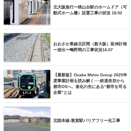
北大阪急行ー桃山台駅のホームドア（可
動式ホーム柵）設置工事の状況 18.02
おおさか東線北区間（新大阪）延伸計画
ー放出〜鴫野間の工事状況16.07
【最新版】Osaka Metro Group 2025年
度事業計画を読み解く──鉄道依存から
都市OSへ。進化の先にある“都市を司る
企業”とは
北陸本線-敦賀駅バリアフリー化工事