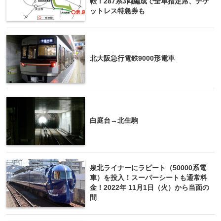
転！287系3両編成で全車指定席、チケ
ットレス特急券も
北大阪急行電鉄9000形電車
白庭台→北生駒
泉北ライナーにラピート（50000系電
車）を投入！スーパーシートも通常料
金！2022年 11月1日（火）から当面の
間