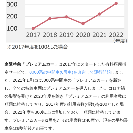
京阪特急「プレミアムカー」
は
2017
年にスタートした有料座席指
定サービで、
8000
系の中間車
(6
号車
)
を改造して運行開始
しまし
た。2021年1月には
3000
系中間車の「プレミアムカー」を新造
し、全ての特急車両にプレミアムカーを導入しました。コロナ禍
の影響を受けた
2020
年度を除き「プレミアムカー」の利用者数は
順調に推移しており、
2017
年度の利用者数
(
指数
)
を
100
とした場
合、
2022
年度も
300
以上に増加しており、順調に推移していま
す。プレミアムカーの1両あたりの座席数は40席で、現在の平均乗
車率は8割前後との事です。