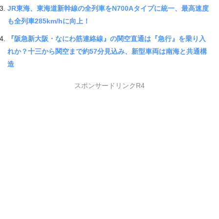
JR東海、東海道新幹線の全列車をN700Aタイプに統一、最高速度
も全列車285km/hに向上！
『阪急新大阪・なにわ筋連絡線』の関空直通は『急行』を乗り入
れか？十三から関空まで約57分見込み、新型車両は南海と共通構
造
スポンサードリンクR4