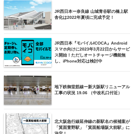
JR西日本ー奈良線 山城青谷駅の橋上駅
舎化は2022年夏頃に完成予定！
JR西日本『モバイルICOCA』Android
スマホ向けに2023年3月22日からサービ
ス開始！ただしオートチャージ機能無
し、iPhone対応は検討中
地下鉄御堂筋線ー新大阪駅リニューアル
工事の状況 19.06 （中改札口付近）
北大阪急行線延伸線の新駅名の候補案が
「箕面萱野駅」「箕面船場阪大前駅」に
決定！