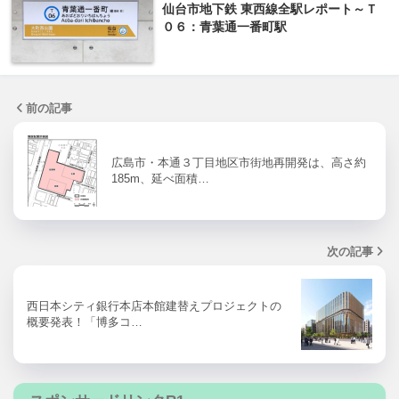
仙台市地下鉄 東西線全駅レポート～Ｔ
０６：青葉通一番町駅
前の記事
広島市・本通３丁目地区市街地再開発は、高さ約
185m、延べ面積…
次の記事
西日本シティ銀行本店本館建替えプロジェクトの
概要発表！「博多コ…