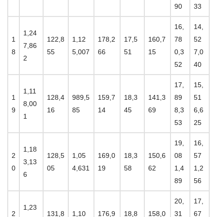
90
33
16,
14,
1,24
1
122,8
1,12
178,2
17,5
160,7
78
52
7,86
8
55
5,007
66
51
15
0,3
7,0
2
52
40
17,
15,
1,11
1
128,4
989,5
159,7
18,3
141,3
89
51
8,00
9
16
85
14
45
69
8,3
6,6
1
53
25
19,
16,
1,18
2
128,5
1,05
169,0
18,3
150,6
08
57
3,13
0
05
4,631
19
58
62
1,4
1,2
6
89
56
20,
17,
1,23
2
131,8
1,10
176,9
18,8
158,0
31
67