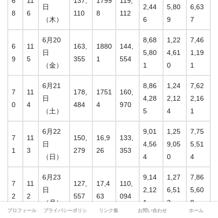
6
11
137,
1799
119,
日
2,44
5,80
6,63
8
6
110
8
112
（木）
6
9
7
6月20
8,68
1,22
7,46
6
11
163,
1880
144,
日
5,80
4,61
1,19
9
5
355
1
554
（金）
1
0
1
6月21
8,86
1,24
7,62
7
11
178,
1751
160,
日
4,28
2,12
2,16
0
4
484
4
970
（土）
5
4
1
6月22
9,01
1,25
7,75
7
11
150,
16,9
133,
日
4,56
9,05
5,51
1
3
279
26
353
（日）
4
0
4
6月23
9,14
1,27
7,86
7
11
127,
17,4
110,
日
2,12
6,51
5,60
2
2
557
63
094
（月）
1
3
8
プロフィール
プライバシーポリシー
リンク集
お問い合わせ
ホーム