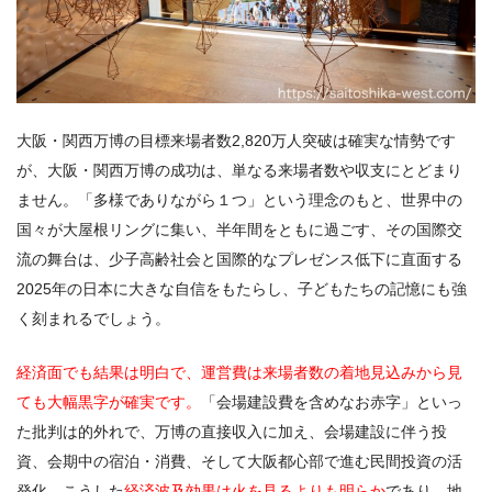
大阪・関西万博の目標来場者数2,820万人突破は確実な情勢です
が、大阪・関西万博の成功は、単なる来場者数や収支にとどまり
ません。「多様でありながら１つ」という理念のもと、世界中の
国々が大屋根リングに集い、半年間をともに過ごす、その国際交
流の舞台は、少子高齢社会と国際的なプレゼンス低下に直面する
2025年の日本に大きな自信をもたらし、子どもたちの記憶にも強
く刻まれるでしょう。
経済面でも結果は明白で、運営費は来場者数の着地見込みから見
ても大幅黒字が確実です。
「会場建設費を含めなお赤字」といっ
た批判は的外れで、万博の直接収入に加え、会場建設に伴う投
資、会期中の宿泊・消費、そして大阪都心部で進む民間投資の活
発化、こうした
経済波及効果は火を見るよりも明らか
であり、地