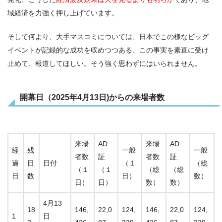
域経済を力強く押し上げています。
そして何より、大手マスコミについては、日本でこの様なビッグ
イベントが記録的な成功を収めつつある、この事実を素直に受け
止めて、報道してほしい。そう強く思わずにはいられません。
開幕日（2025年4月13日)からの来場者数
来場
AD
来場
AD
経
残
一般
一般
者数
証
者数
証
過
日
日付
（１
（総
（１
（１
（総
（総
日
数
日）
数）
日）
日）
数）
数）
4月13
18
146,
22,0
124,
146,
22,0
124,
1
日