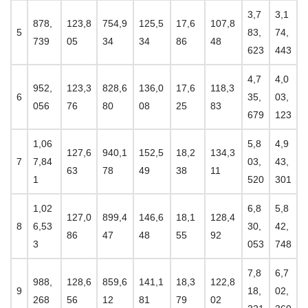
3,7
3,1
878,
123,8
754,9
125,5
17,6
107,8
5
83,
74,
739
05
34
34
86
48
623
443
4,7
4,0
952,
123,3
828,6
136,0
17,6
118,3
6
35,
03,
056
76
80
08
25
83
679
123
1,06
5,8
4,9
127,6
940,1
152,5
18,2
134,3
7
7,84
03,
43,
63
78
49
38
11
1
520
301
1,02
6,8
5,8
127,0
899,4
146,6
18,1
128,4
8
6,53
30,
42,
86
47
48
55
92
3
053
748
7,8
6,7
988,
128,6
859,6
141,1
18,3
122,8
9
18,
02,
268
56
12
81
79
02