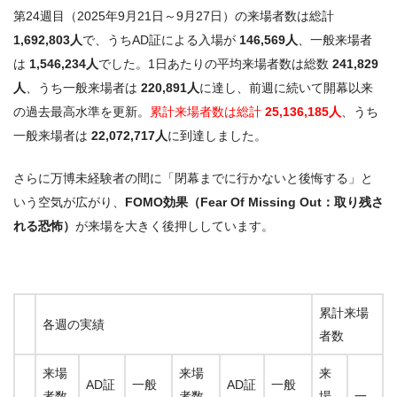
第24週目（2025年9月21日～9月27日）の来場者数は総計
1,692,803人
で、うちAD証による入場が
146,569人
、一般来場者
は
1,546,234人
でした。1日あたりの平均来場者数は総数
241,829
人
、うち一般来場者は
220,891人
に達し、前週に続いて開幕以来
の過去最高水準を更新。
累計来場者数は総計
25,136,185人
、うち
一般来場者は
22,072,717人
に到達しました。
さらに万博未経験者の間に「閉幕までに行かないと後悔する」と
いう空気が広がり、
FOMO効果（Fear Of Missing Out：取り残さ
れる恐怖）
が来場を大きく後押ししています。
累計来場
各週の実績
者数
来場
来場
来
AD証
一般
AD証
一般
者数
者数
場
一