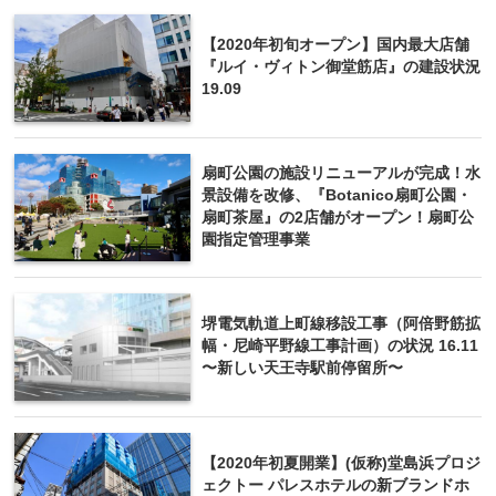
【2020年初旬オープン】国内最大店舗
『ルイ・ヴィトン御堂筋店』の建設状況
19.09
扇町公園の施設リニューアルが完成！水
景設備を改修、『Botanico扇町公園・
扇町茶屋』の2店舗がオープン！扇町公
園指定管理事業
堺電気軌道上町線移設工事（阿倍野筋拡
幅・尼崎平野線工事計画）の状況 16.11
〜新しい天王寺駅前停留所〜
【2020年初夏開業】(仮称)堂島浜プロジ
ェクトー パレスホテルの新ブランドホ