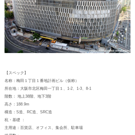
【スペック】
名称：梅田１丁目１番地計画ビル（仮称）
所在地：大阪市北区梅田一丁目１、1-2、1-3、8-1
階数： 地上38階、地下3階
高さ：188.9m
構造：S造、RC造、SRC造
杭・基礎 ：
主用途：百貨店、オフィス、集会所、駐車場