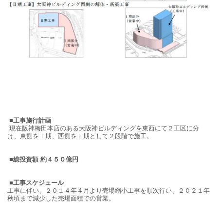
■工事施行計画
現在阪神梅田本店のある大阪神ビルディングを東西にて２工区に分
け、東側をⅠ期、西側をⅡ期として２段階で施工。
■総投資額 約４５０億円
■工事スケジュール
工事に伴い、２０１４年４月より売場縮小工事を順次行い、２０２１年
秋頃まで減少した売場面積での営業。