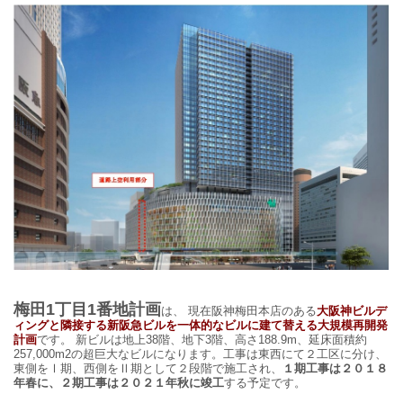
梅田1丁目1番地計画
は、
現在阪神梅田本店のある
大阪神ビルデ
ィングと隣接する新阪急ビルを一体的なビルに建て替える大規模再開発
計画
です。 新ビルは地上38階、地下3階、高さ188.9m、延床面積約
257,000m2の超巨大なビルになります。工事は東西にて２工区に分け、
東側をⅠ期、西側をⅡ期として２段階で施工され、
１期工事は２０１８
年春に、２期工事は２０２１年秋に竣工
する予定です。