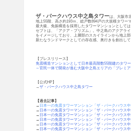
ザ・パークハウス中之島タワー
は、大阪市
地上55階、高さ約193ｍ、総戸数894戸の大規模タ
最大級、免振構造を採用したタワーマンションとしては
セプトは、「アクア・プリズム」。中之島のアクアライ
をイメージしており、上層部のスカイラインから地上部
新たなランドマークとしての存在感、奥行きを創出して
【プレスリリース】
免震構造マンションとして日本最高階数55階建のタワ
～官民一体で開発が進む大阪中之島エリアの「プレミア
【公式HP】
→
ザ・パークハウス中之島タワー
【過去記事】
→
日本一の免震タワーマンション「ザ・パークハウス中之
→
日本一の免震タワーマンション「ザ・パークハウス中之
→
日本一の免震タワーマンション「ザ・パークハウス中之
→
日本一の免震タワーマンション「ザ・パークハウス中之
→
日本一の免震タワーマンション「ザ・パークハウス中之
→
日本一の免震タワーマンション「ザ・パークハウス中之