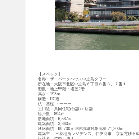
【スペック】
名称：ザ・パークハウス中之島タワー
所在地：大阪市北区中之島６丁目８番３、７番１
階数：地上55階・塔屋2階
高さ：193ｍ
構造：RC造
杭・基礎 ：ーーー
主用途：共同住宅(分譲)＋店舗
総戸数：894戸
敷地面積：6,587㎡
建築面積：3,860㎡
延床面積：99,700㎡※容積率対象面積:71,200㎡
建築主： 三菱地所レジデンス、住友商事、京阪電鉄不
設計者：竹中工務店