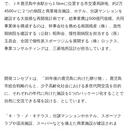
で、ＪＲ鹿児島中央駅から1.5kmに位置する市交通局跡地、約2万
4500㎡に２つの病院と商業複合施設、ホテル、分譲マンションを
建設する大規模な再開発計画です。総事業費は500億円規模。共同
事業体を構成するのは、幹事会社を務める南国殖産（株）、急性
期病院を建設する（公財）昭和会、慢性期病院を担当する（医）
玉昌会、全国で個性派スポーツジムを展開する（株）ロックス。
事業コンサルティングは、三菱地所設計が担当しています。
開発コンセプトは、「30年後の鹿児島に向けた贈り物」。鹿児島
市総合戦略のもと、少子高齢化社会における多世代間交流を目的
に、それぞれの年代に向けた施設を1つのパッケージ化することで
自然に交流できる場を設ける、としています。
「キ・ラ・メ・キテラス」分譲マンションやホテル、スポーツク
ラブや温浴施設、スーパーなどを備えた商業施設が建設されま