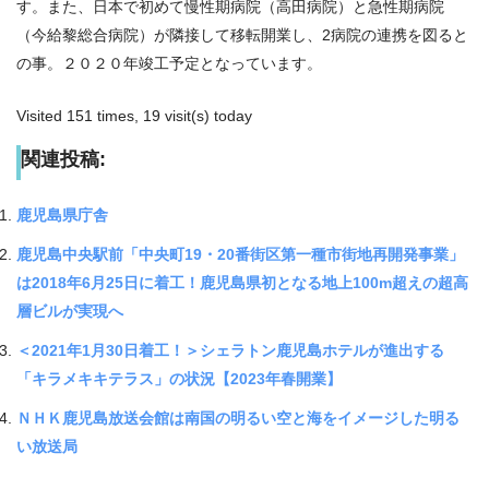
す。また、日本で初めて慢性期病院（高田病院）と急性期病院
（今給黎総合病院）が隣接して移転開業し、2病院の連携を図ると
の事。２０２０年竣工予定となっています。
Visited 151 times, 19 visit(s) today
関連投稿:
鹿児島県庁舎
鹿児島中央駅前「中央町19・20番街区第一種市街地再開発事業」
は2018年6月25日に着工！鹿児島県初となる地上100m超えの超高
層ビルが実現へ
＜2021年1月30日着工！＞シェラトン鹿児島ホテルが進出する
「キラメキキテラス」の状況【2023年春開業】
ＮＨＫ鹿児島放送会館は南国の明るい空と海をイメージした明る
い放送局