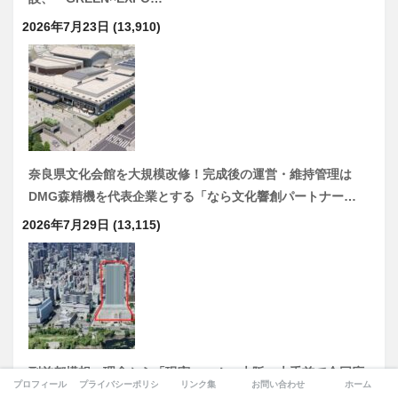
2026年7月23日
(13,910)
奈良県文化会館を大規模改修！完成後の運営・維持管理は
DMG森精機を代表企業とする「なら文化響創パートナー…
2026年7月29日
(13,115)
副首都構想、理念から「現実」へ！ 大阪・大手前で合同庁
プロフィール
プライバシーポリシー
リンク集
お問い合わせ
ホーム
舎の具体化に着手「合同庁舎基本構想検討支援業務」を日建