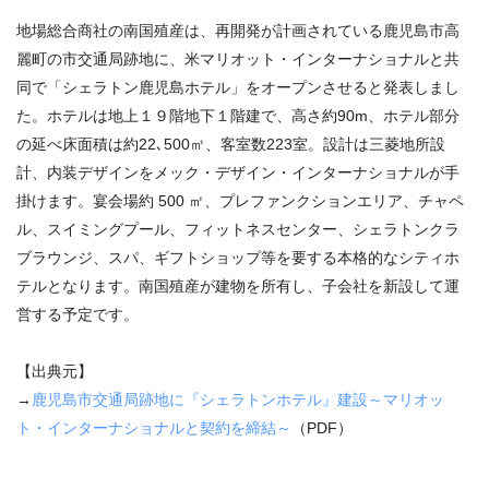
地場総合商社の南国殖産は、再開発が計画されている鹿児島市高
麗町の市交通局跡地に、米マリオット・インターナショナルと共
同で「シェラトン鹿児島ホテル」をオープンさせると発表しまし
た。ホテルは地上１９階地下１階建で、高さ約90m、ホテル部分
の延べ床面積は約22､500㎡、客室数223室。設計は三菱地所設
計、内装デザインをメック・デザイン・インターナショナルが手
掛けます。宴会場約 500 ㎡、プレファンクションエリア、チャペ
ル、スイミングプール、フィットネスセンター、シェラトンクラ
ブラウンジ、スパ、ギフトショップ等を要する本格的なシティホ
テルとなります。南国殖産が建物を所有し、子会社を新設して運
営する予定です。
【出典元】
→
鹿児島市交通局跡地に『シェラトンホテル』建設～マリオッ
ト・インターナショナルと契約を締結～
（PDF）