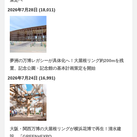
策定へ
2026年7月28日
(18,011)
夢洲の万博レガシーが具体化へ！大屋根リング約200mを残
置、記念公園・記念館の基本計画策定を開始
2026年7月24日
(16,991)
大阪・関西万博の大屋根リングが横浜花博で再生！清水建
設、「GREEN×EXPO…