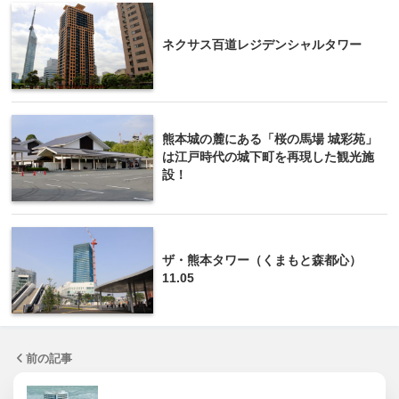
ネクサス百道レジデンシャルタワー
熊本城の麓にある「桜の馬場 城彩苑」
は江戸時代の城下町を再現した観光施
設！
ザ・熊本タワー（くまもと森都心）
11.05
前の記事