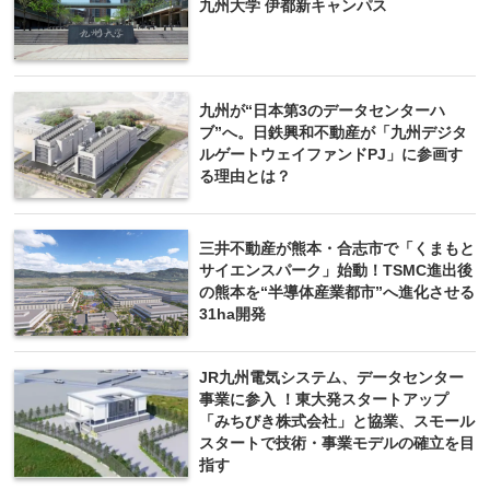
九州大学 伊都新キャンパス
九州が“日本第3のデータセンターハ
ブ”へ。日鉄興和不動産が「九州デジタ
ルゲートウェイファンドPJ」に参画す
る理由とは？
三井不動産が熊本・合志市で「くまもと
サイエンスパーク」始動！TSMC進出後
の熊本を“半導体産業都市”へ進化させる
31ha開発
JR九州電気システム、データセンター
事業に参入 ！東大発スタートアップ
「みちびき株式会社」と協業、スモール
スタートで技術・事業モデルの確立を目
指す