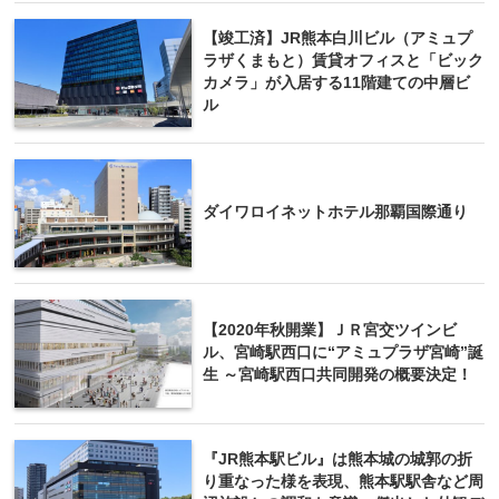
【竣工済】JR熊本白川ビル（アミュプ
ラザくまもと）賃貸オフィスと「ビック
カメラ」が入居する11階建ての中層ビ
ル
ダイワロイネットホテル那覇国際通り
【2020年秋開業】ＪＲ宮交ツインビ
ル、宮崎駅西口に“アミュプラザ宮崎”誕
生 ～宮崎駅西口共同開発の概要決定！
『JR熊本駅ビル』は熊本城の城郭の折
り重なった様を表現、熊本駅駅舎など周