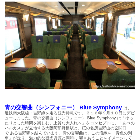
青の交響曲（シンフォニー） Blue Symphony
は、
近鉄南大阪線・吉野線を走る観光特急です。２１６年９月１０日にデビ
ューしました。青の交響曲（シンフォニー） Blue Symphony は「ゆっ
たりとした時間を楽しむ、上質な大人旅へ」をコンセプトに、「あべの
ハルカス」が立地する大阪阿部野橋駅と、桜の名所吉野山の玄関口
で
ある吉野駅を結んでいます。青の交響曲は、この沿線を「青色の列
車」が走り、魅力的な観光資源と調和し
響きあうことをイメージして