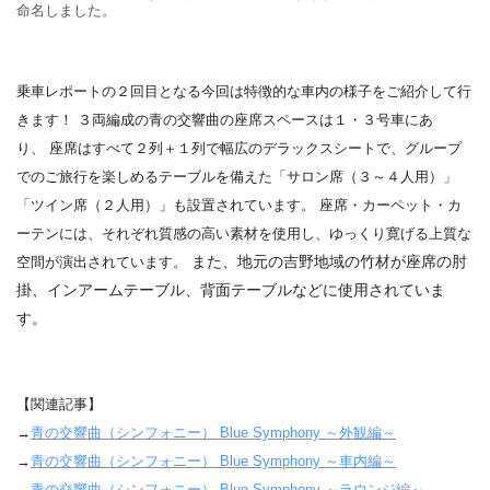
命名しました。
乗車レポートの２回目となる今回は特徴的な車内の様子をご紹介して行
きます！
３両編成の青の交響曲の
座席スペースは１・３号車にあ
り、
座席はすべて２列＋１列で幅広のデラックスシートで、グループ
でのご旅行を楽しめるテーブ
ルを備えた「サロン席（３～４人用）」
「ツイン席（２人用）」も設置されています。
座席・カーペット・カ
ーテンには、それぞれ質感の高い素材を使用し、ゆっくり寛げる
上質な
また、地元の吉野地域の竹材が座席の肘
空間が演出されています。
掛、インアームテーブル、背面テーブルなどに使用されていま
す。
【関連記事】
→
青の交響曲（シンフォニー） Blue Symphony ～外観編～
→
青の交響曲（シンフォニー） Blue Symphony ～車内編～
→
青の交響曲（シンフォニー） Blue Symphony ～ラウンジ編～