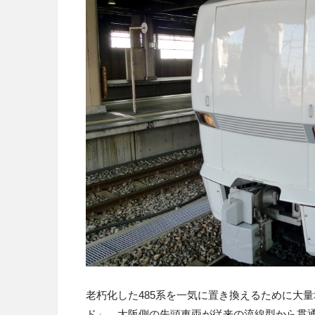
老朽化した485系を一気に置き換えるために大量
ド」。大阪側の先頭車両が従来の流線型から貫