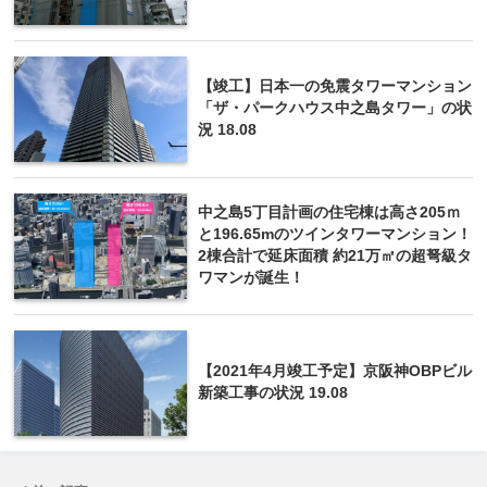
【竣工】日本一の免震タワーマンション
「ザ・パークハウス中之島タワー」の状
況 18.08
中之島5丁目計画の住宅棟は高さ205ｍ
と196.65mのツインタワーマンション！
2棟合計で延床面積 約21万㎡の超弩級タ
ワマンが誕生！
【2021年4月竣工予定】京阪神OBPビル
新築工事の状況 19.08