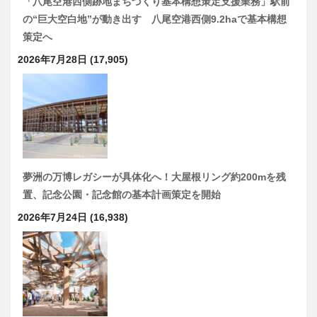
「八尾空港西側跡地まちづくり基本構想策定支援業務」駅前
の“巨大空白地”が動き出す 八尾空港西側9.2haで基本構想
策定へ
2026年7月28日
(17,905)
夢洲の万博レガシーが具体化へ！大屋根リング約200mを残
置、記念公園・記念館の基本計画策定を開始
2026年7月24日
(16,938)