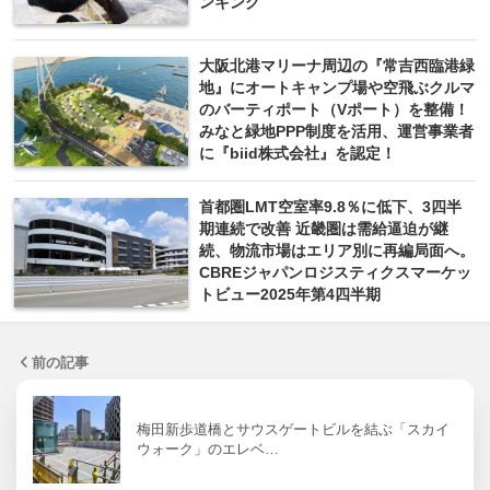
ンキング
大阪北港マリーナ周辺の『常吉西臨港緑
地』にオートキャンプ場や空飛ぶクルマ
のバーティポート（Vポート）を整備！
みなと緑地PPP制度を活用、運営事業者
に『biid株式会社』を認定！
首都圏LMT空室率9.8％に低下、3四半
期連続で改善 近畿圏は需給逼迫が継
続、物流市場はエリア別に再編局面へ。
CBREジャパンロジスティクスマーケッ
トビュー2025年第4四半期
前の記事
梅田新歩道橋とサウスゲートビルを結ぶ「スカイ
ウォーク」のエレベ…