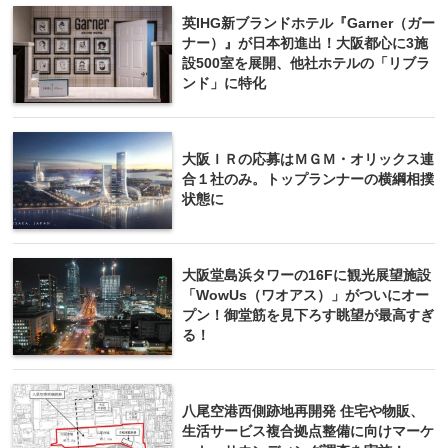
英IHG新ブランドホテル『Garner（ガー
ナー）』が日本初進出！大阪都心に3施
設500室を展開、他社ホテルの「リブラ
ンド」に特化
大阪ＩＲの応募はＭＧＭ・オリックス連
合１社のみ。トップランナーの横綱相撲
状態に
大阪堂島浜タワーの16Fに観光展望施設
「WowUs（ワオアス）」がついにオー
プン！御堂筋を見下ろす眺望が最高すぎ
る！
八尾空港西側跡地再開発 住宅や物販、
生活サービス複合拠点整備に向けマーケ