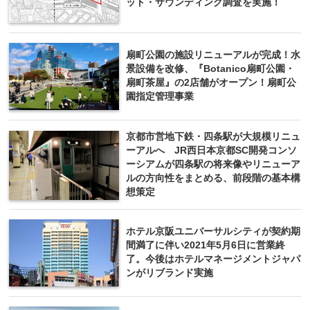
ット・サウンディング調査を実施！
扇町公園の施設リニューアルが完成！水
景設備を改修、『Botanico扇町公園・
扇町茶屋』の2店舗がオープン！扇町公
園指定管理事業
京都市営地下鉄・四条駅が大規模リニュ
ーアルへ JR西日本京都SC開発コンソ
ーシアムが四条駅の将来像やリニューア
ルの方向性をまとめる、前段階の基本構
想策定
ホテル京阪ユニバーサルシティが契約期
間満了に伴い2021年5月6日に営業終
了。今後はホテルマネージメントジャパ
ンがリブランド実施