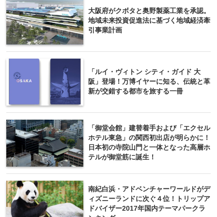
大阪府がクボタと奥野製薬工業を承認。
地域未来投資促進法に基づく地域経済牽
引事業計画
「ルイ・ヴィトン シティ・ガイド 大
阪」登場！万博イヤーに知る、伝統と革
新が交錯する都市を旅する一冊
「御堂会館」建替着手および「エクセル
ホテル東急」の関西初出店が明らかに！
日本初の寺院山門と一体となった高層ホ
テルが御堂筋に誕生！
南紀白浜・アドベンチャーワールドがデ
ィズニーランドに次ぐ４位！トリップア
ドバイザー2017年国内テーマパークラ