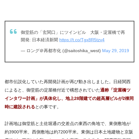
御堂筋の「玄関口」にツインビル 大阪・淀屋橋で再
開発: 日本経済新聞
https://t.co/Tgx8R5tzv4
— ロング＠再都市化 (@saitoshika_west)
May 29, 2019
都市伝説化していた再開発計画が再び動き出しました。日経関西
によると、御堂筋の淀屋橋付近で構想されていた
通称「淀屋橋ツ
インタワー計画」が具体化し、
地上28階建ての超高層ビルが2棟同
時に建設される
との事です。
計画地は御堂筋と土佐堀通の交差点の東西の角地で、東側敷地が
約3900平米、西側敷地は約7200平米。東側は日本土地建物と京阪