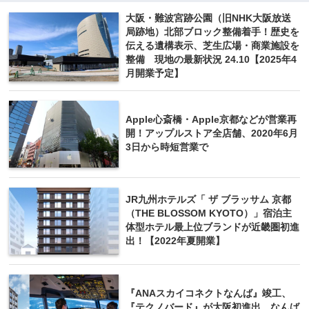
大阪・難波宮跡公園（旧NHK大阪放送
局跡地）北部ブロック整備着手！歴史を
伝える遺構表示、芝生広場・商業施設を
整備 現地の最新状況 24.10【2025年4
月開業予定】
Apple心斎橋・Apple京都などが営業再
開！アップルストア全店舗、2020年6月
3日から時短営業で
JR九州ホテルズ「 ザ ブラッサム 京都
（THE BLOSSOM KYOTO）」宿泊主
体型ホテル最上位ブランドが近畿圏初進
出！【2022年夏開業】
『ANAスカイコネクトなんば』竣工、
『テクノバード』が大阪初進出、なんば