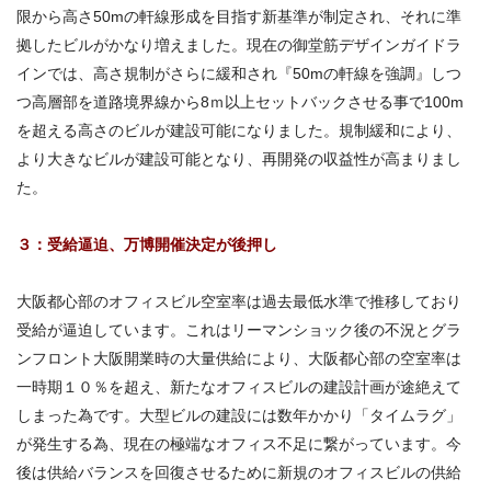
限から高さ50mの軒線形成を目指す新基準が制定され、それに準
拠したビルがかなり増えました。現在の御堂筋デザインガイドラ
インでは、高さ規制がさらに緩和され『50mの軒線を強調』しつ
つ高層部を道路境界線から8ｍ以上セットバックさせる事で100m
を超える高さのビルが建設可能になりました。規制緩和により、
より大きなビルが建設可能となり、再開発の収益性が高まりまし
た。
３：受給逼迫、万博開催決定が後押し
大阪都心部のオフィスビル空室率は過去最低水準で推移しており
受給が逼迫しています。これはリーマンショック後の不況とグラ
ンフロント大阪開業時の大量供給により、大阪都心部の空室率は
一時期１０％を超え、新たなオフィスビルの建設計画が途絶えて
しまった為です。大型ビルの建設には数年かかり「タイムラグ」
が発生する為、現在の極端なオフィス不足に繋がっています。今
後は供給バランスを回復させるために新規のオフィスビルの供給