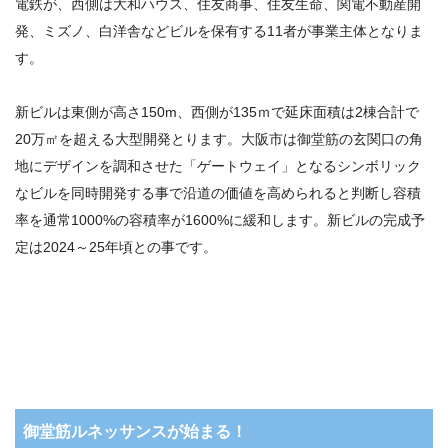
電鉄が、西側は大和ハウス、住友商事、住友生命、関電不動産開
発、ミズノ、白洋舎などビルを保有する11者が事業主体となりま
す。
新ビルは東側が高さ150m、西側が135ｍで延床面積は2棟合計で
20万㎡を超える大型開発とります。大阪市は御堂筋の玄関口の角
地にデザインを調和させた「ゲートウェイ」となるシンボリック
なビルを同時開発する事で沿道の価値を高められると判断し容積
率を通常1000%の容積率が1600%に緩和します。新ビルの完成予
定は2024～25年頃との事です。
御堂筋ルネッサンスが始まる！