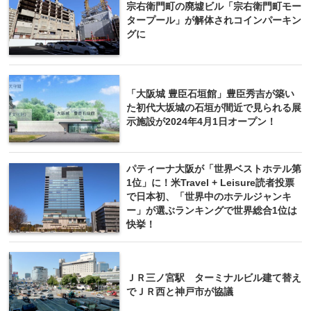
宗右衛門町の廃墟ビル「宗右衛門町モー
タープール」が解体されコインパーキン
グに
「大阪城 豊臣石垣館」豊臣秀吉が築い
た初代大坂城の石垣が間近で見られる展
示施設が2024年4月1日オープン！
パティーナ大阪が「世界ベストホテル第
1位」に！米Travel + Leisure読者投票
で日本初、「世界中のホテルジャンキ
ー」が選ぶランキングで世界総合1位は
快挙！
ＪＲ三ノ宮駅 ターミナルビル建て替え
でＪＲ西と神戸市が協議