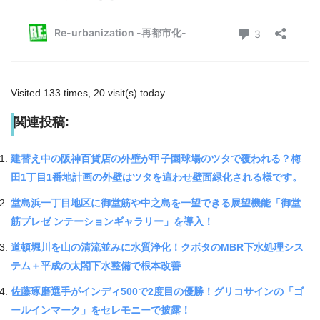
Visited 133 times, 20 visit(s) today
関連投稿:
建替え中の阪神百貨店の外壁が甲子園球場のツタで覆われる？梅
田1丁目1番地計画の外壁はツタを這わせ壁面緑化される様です。
堂島浜一丁目地区に御堂筋や中之島を一望できる展望機能「御堂
筋プレゼ ンテーションギャラリー」を導入！
道頓堀川を山の清流並みに水質浄化！クボタのMBR下水処理シス
テム＋平成の太閤下水整備で根本改善
佐藤琢磨選手がインディ500で2度目の優勝！グリコサインの「ゴ
ールインマーク」をセレモニーで披露！