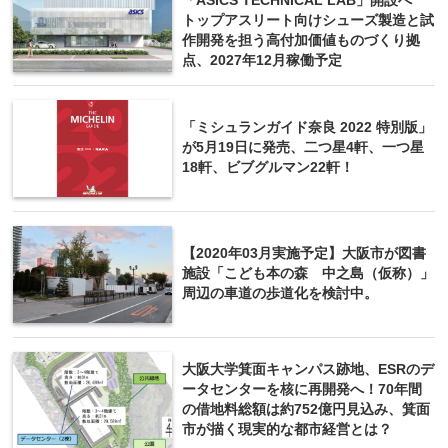
「ASICS TECHNICAL LAB」開設へ
トップアスリート向けシューズ製造と試
作開発を担う高付加価値ものづくり拠
点、2027年12月稼働予定
「ミシュランガイド奈良 2022 特別版」
が5月19日に発売、二つ星4軒、一つ星
18軒、ビブグルマン22軒！
【2020年03月実施予定】大阪市が図書
施設「こども本の森 中之島（仮称）」
周辺の車道の歩道化を検討中。
大阪大学箕面キャンパス跡地、ESRのデ
ータセンターを核に再開発へ！70年間
の借地料総額は約752億円見込み、箕面
市が描く現実的な都市経営とは？