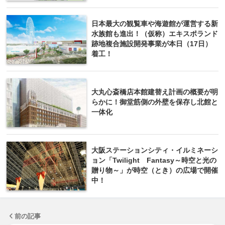
日本最大の観覧車や海遊館が運営する新
水族館も進出！（仮称）エキスポランド
跡地複合施設開発事業が本日（17日）
着工！
大丸心斎橋店本館建替え計画の概要が明
らかに！御堂筋側の外壁を保存し北館と
一体化
大阪ステーションシティ・イルミネーシ
ョン「Twilight Fantasy～時空と光の
贈り物～」が時空（とき）の広場で開催
中！
前の記事