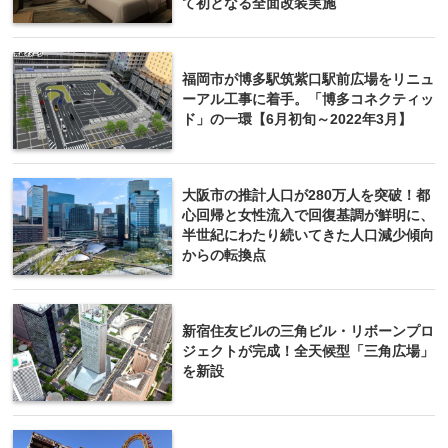
て初となる全面改装実施
福岡市が博多駅筑紫口駅前広場をリニュ
ーアル工事に着手。「博多コネクティッ
ド」の一環【6月初旬～2022年3月】
大阪市の推計人口が280万人を突破！都
心回帰と女性流入で回復基調が鮮明に、
半世紀にわたり続いてきた人口減少傾向
からの転換点
新宿住友ビルの三角ビル・リボーンプロ
ジェクトが完成！全天候型「三角広場」
を新設