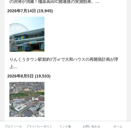
の渋滞が消滅！橿原高田IC開通後の実測効果、…
2026年7月14日
(19,945)
りんくうタウン駅前約7万㎡で大和ハウスの再開発計画が浮
上…
2026年8月5日
(19,533)
「八尾空港西側跡地まちづくり基本構想策定支援業務」駅前
プロフィール
プライバシーポリシー
リンク集
お問い合わせ
ホーム