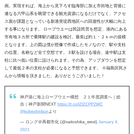
画。実現すれば、海上から見下ろす臨海部に加え市街地と背後に
連なる六甲山系を眺望できる観光資源になるだけでなく、アクセ
ス面が課題となっている新港突堤西地区への回遊性が大幅に向上
する事になります。 ロープウエーは民設民営を想定、港内にある
市有地３カ所で乗降駅の建設を検討。最長ば約１・２ｋｍの規模
となります。上の図は僕が想像で作成したモノなので、駅や支柱
の位置、名称など全て空想です。３駅を設ける場合、途中駅は支
柱に比べ低い位置に設けられます。その為、アップダウンを想定
して最低２本の支柱が必要になると予想できます。 ※福島区民さ
んから情報を頂きました、ありがとうございました！
神戸港に海上ロープウエー構想 ２１年度調査へ｜総
合｜神戸新聞NEXT
https://t.co/lZl2CPP2WC
@kobeshinbun
より
— ロング＠再都市化 (@saitoshika_west)
January 4,
2021