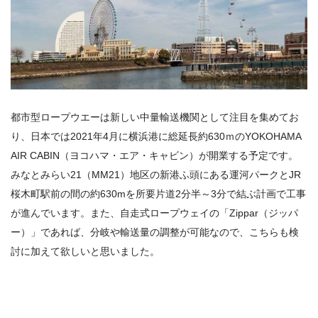
都市型ロープウエーは新しい中量輸送機関として注目を集めてお
り、日本では2021年4月に横浜港に総延長約630ｍの
YOKOHAMA
AIR CABIN
（ヨコハマ・エア・キャビン）が開業する予定です。
みなとみらい
21
（
MM21
）地区の新港ふ頭にある運河パークと
JR
桜木町駅前の間の約
630m
を所要片道
2
分半～
3
分で結ぶ計画で工事
が進んでいます。また、自走式ロープウェイの「
Zippar
（ジッパ
ー）」であれば、分岐や輸送量の調整が可能なので、こちらも検
討に加えて欲しいと思いました。