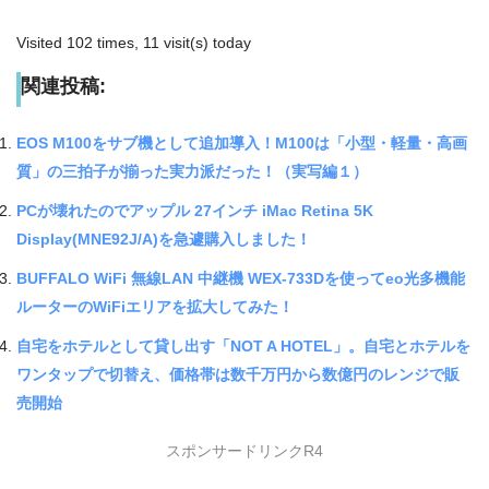
Visited 102 times, 11 visit(s) today
関連投稿:
EOS M100をサブ機として追加導入！M100は「小型・軽量・高画
質」の三拍子が揃った実力派だった！（実写編１）
PCが壊れたのでアップル 27インチ iMac Retina 5K
Display(MNE92J/A)を急遽購入しました！
BUFFALO WiFi 無線LAN 中継機 WEX-733Dを使ってeo光多機能
ルーターのWiFiエリアを拡大してみた！
自宅をホテルとして貸し出す「NOT A HOTEL」。自宅とホテルを
ワンタップで切替え、価格帯は数千万円から数億円のレンジで販
売開始
スポンサードリンクR4