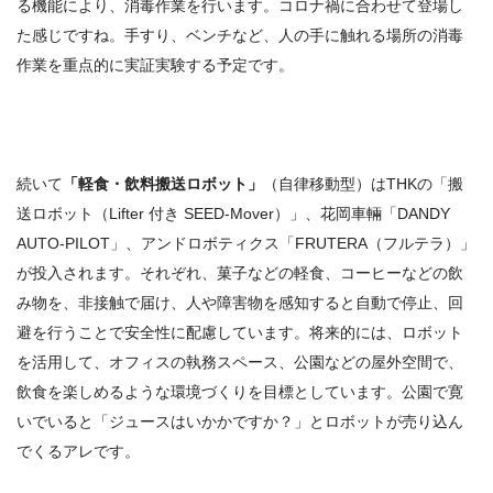
る機能により、消毒作業を行います。コロナ禍に合わせて登場し
た感じですね。手すり、ベンチなど、人の手に触れる場所の消毒
作業を重点的に実証実験する予定です。
続いて
「軽食・飲料搬送ロボット」
（自律移動型）はTHKの「搬
送ロボット（Lifter 付き SEED-Mover）」、花岡車輛「DANDY
AUTO-PILOT」、アンドロボティクス「FRUTERA（フルテラ）」
が投入されます。それぞれ、菓子などの軽食、コーヒーなどの飲
み物を、非接触で届け、人や障害物を感知すると自動で停止、回
避を行うことで安全性に配慮しています。将来的には、ロボット
を活用して、オフィスの執務スペース、公園などの屋外空間で、
飲食を楽しめるような環境づくりを目標としています。公園で寛
いでいると「ジュースはいかかですか？」とロボットが売り込ん
でくるアレです。