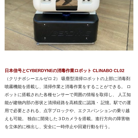
日本信号とCYBERDYNEの消毒作業ロボット CLINABO CL02
（クリナボシーエルゼロ 2） 吸塵型清掃ロボットの上部に消毒剤
噴霧機能を搭載し、清掃作業と消毒作業をすることができる。 ロ
ボットに搭載された各種センサーで周囲の情報を取得し、 人工知
能が建物内部の形状と清掃経路を高精度に認識・ 記憶。駅での運
用で必要とされる、点字ブロックや、エクスパンションの乗り越
えも可能。 独自に開発した３Dカメラを搭載。進行方向の障害物
を立体的に検出し、安全に一時停止や回避行動を行う。