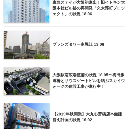
東急ステイが大阪初進出！旧イトキン大
阪本社ビル跡の再開発「久太郎町プロジ
ェクト」の状況 18.06
ブランズタワー南堀江 13.06
大阪駅南広場整備の状況 16.05〜梅田歩
道橋とサウスゲートビルを結ぶスカイウ
ォークの建設工事が進行中！
【2019年秋開業】大丸心斎橋店本館建
替え計画の状況 19.02