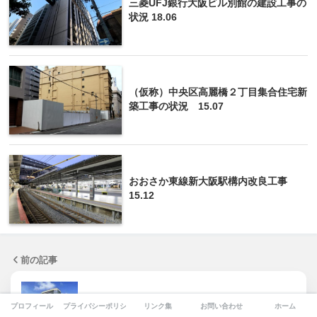
三菱UFJ銀行大阪ビル別館の建設工事の
状況 18.06
（仮称）中央区高麗橋２丁目集合住宅新
築工事の状況 15.07
おおさか東線新大阪駅構内改良工事
15.12
前の記事
インターコンチネンタルホテルが福岡初進出！福
プロフィール
プライバシーポリシー
リンク集
お問い合わせ
ホーム
岡家裁跡地再開発、…